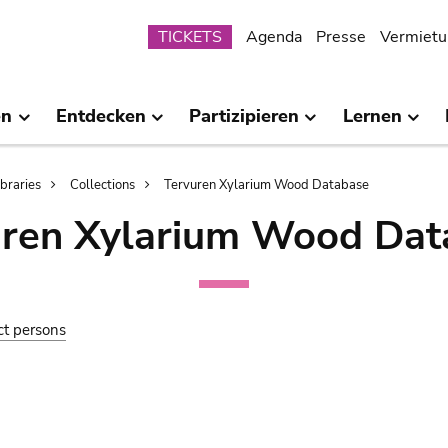
Submenu
TICKETS
Agenda
Presse
Vermietu
en
Entdecken
Partizipieren
Lernen
ibraries
Collections
Tervuren Xylarium Wood Database
uren Xylarium Wood Dat
ct persons