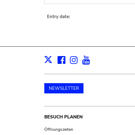
Entry date:
Facebook
Instagram
Youtube
Print
X
NEWSLETTER
Main
BESUCH PLANEN
navigation
Öffnungszeiten