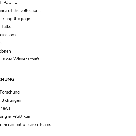
t PROCHE
nce of the collections
turning the page…
Talks
scussions
ts
tionen
us der Wissenschaft
CHUNG
 Forschung
ntlichungen
 news
ung & Praktikum
izieren mit unseren Teams