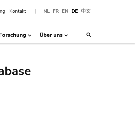
ng
Kontakt
NL
FR
EN
DE
中文
Forschung
Über uns
Search
abase