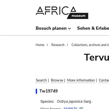
Skip
Skip
to
to
main
search
content
Besuch planen
Sehen & Erleb
Breadcrumb
Home
Research
Collections, archives and l
Terv
Search
|
Browse
|
More information
|
Conta
Tw19749
Species:
Ostrya japonica
Sarg.