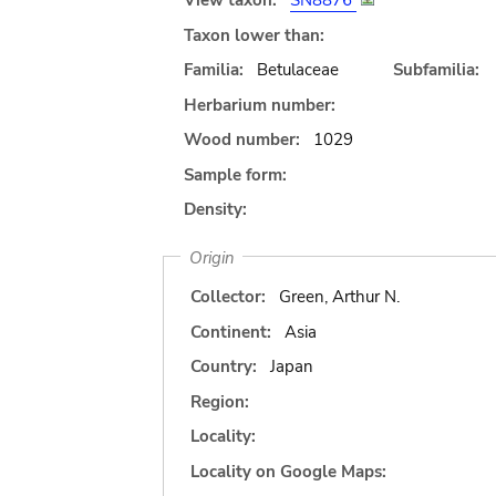
View taxon:
SN8876
Taxon lower than:
Familia:
Betulaceae
Subfamilia:
Herbarium number:
Wood number:
1029
Sample form:
Density:
Origin
Collector:
Green, Arthur N.
Continent:
Asia
Country:
Japan
Region:
Locality:
Locality on Google Maps: