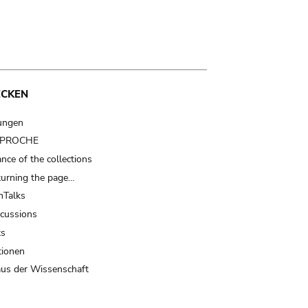
ECKEN
ungen
t PROCHE
nce of the collections
turning the page…
Talks
scussions
ts
tionen
us der Wissenschaft