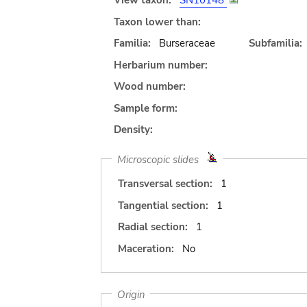
View taxon:
SN10148
Taxon lower than:
Familia:
Burseraceae
Subfamilia:
Herbarium number:
Wood number:
Sample form:
Density:
Microscopic slides
Transversal section:
1
Tangential section:
1
Radial section:
1
Maceration:
No
Origin