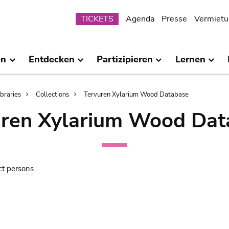
Submenu
TICKETS
Agenda
Presse
Vermietu
en
Entdecken
Partizipieren
Lernen
ibraries
Collections
Tervuren Xylarium Wood Database
uren Xylarium Wood Dat
ct persons