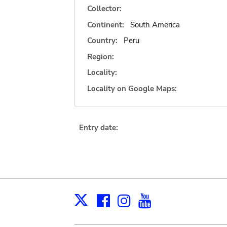
Collector:
Continent:
South America
Country:
Peru
Region:
Locality:
Locality on Google Maps:
Entry date:
Facebook
Instagram
Youtube
Print
X