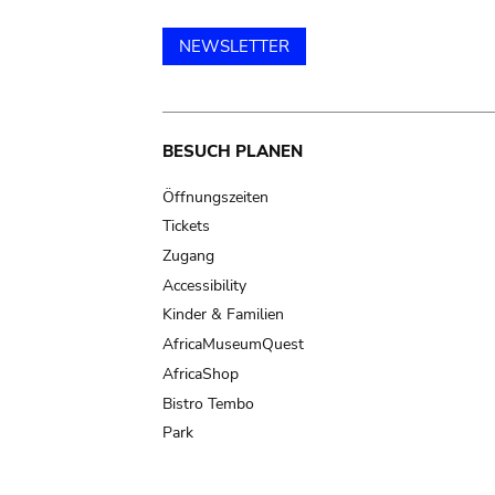
NEWSLETTER
Main
BESUCH PLANEN
navigation
Öffnungszeiten
Tickets
Zugang
Accessibility
Kinder & Familien
AfricaMuseumQuest
AfricaShop
Bistro Tembo
Park