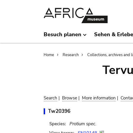
Skip
Skip
to
to
main
search
content
Besuch planen
Sehen & Erleb
Breadcrumb
Home
Research
Collections, archives and l
Terv
Search
|
Browse
|
More information
|
Conta
Tw20396
Species:
Protium spec.