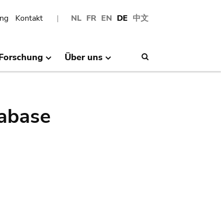
ng
Kontakt
NL
FR
EN
DE
中文
Forschung
Über uns
Search
abase