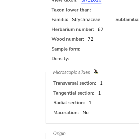
View taxon:
SN12020
Taxon lower than:
Familia:
Strychnaceae
Subfamilia
Herbarium number:
62
Wood number:
72
Sample form:
Density:
Microscopic slides
Transversal section:
1
Tangential section:
1
Radial section:
1
Maceration:
No
Origin