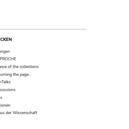
ECKEN
ungen
t PROCHE
nce of the collections
turning the page…
Talks
scussions
ts
tionen
us der Wissenschaft