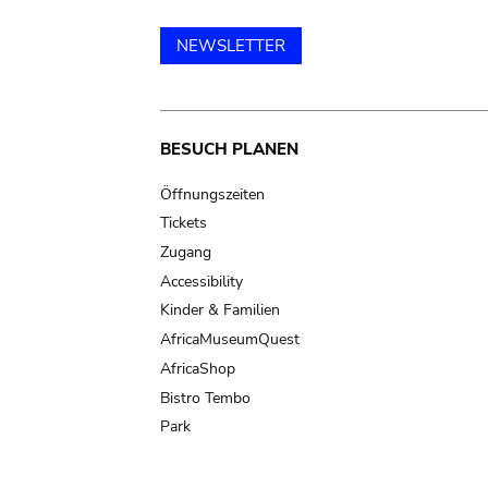
NEWSLETTER
Main
BESUCH PLANEN
navigation
Öffnungszeiten
Tickets
Zugang
Accessibility
Kinder & Familien
AfricaMuseumQuest
AfricaShop
Bistro Tembo
Park