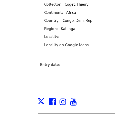
Collector:
Coget, Thierry
Continent:
Africa
Country:
Congo, Dem. Rep.
Region:
Katanga
Locality:
Locality on Google Maps:
Entry date:
Facebook
Instagram
Youtube
Print
X