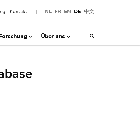
ng
Kontakt
NL
FR
EN
DE
中文
Forschung
Über uns
Search
abase