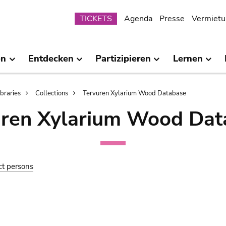
Submenu
TICKETS
Agenda
Presse
Vermietu
en
Entdecken
Partizipieren
Lernen
ibraries
Collections
Tervuren Xylarium Wood Database
uren Xylarium Wood Dat
ct persons