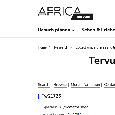
Skip
Skip
to
to
main
search
content
Besuch planen
Sehen & Erleb
Breadcrumb
Home
Research
Collections, archives and l
Terv
Search
|
Browse
|
More information
|
Conta
Tw21726
Species:
Cynometra spec.