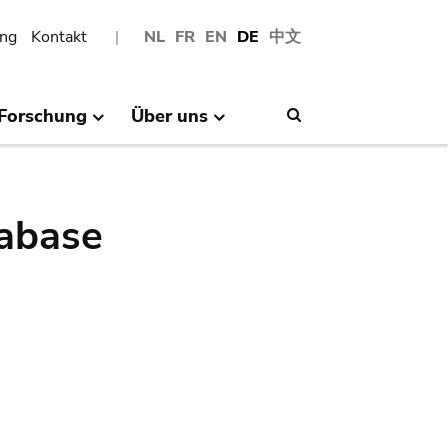
ng
Kontakt
NL
FR
EN
DE
中文
Forschung
Über uns
Search
abase