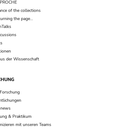
t PROCHE
nce of the collections
turning the page…
Talks
scussions
ts
tionen
us der Wissenschaft
CHUNG
 Forschung
ntlichungen
 news
ung & Praktikum
izieren mit unseren Teams