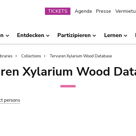
Submenu
TICKETS
Agenda
Presse
Vermietu
en
Entdecken
Partizipieren
Lernen
ibraries
Collections
Tervuren Xylarium Wood Database
uren Xylarium Wood Dat
ct persons