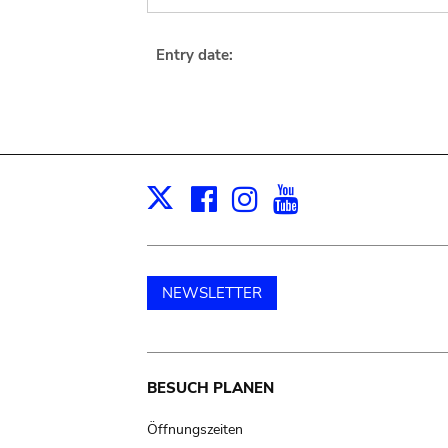
Entry date:
Facebook
Instagram
Youtube
Print
X
NEWSLETTER
Main
BESUCH PLANEN
navigation
Öffnungszeiten