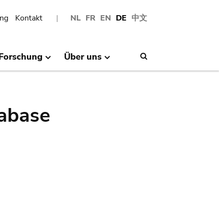
ng
Kontakt
NL
FR
EN
DE
中文
Forschung
Über uns
Search
abase