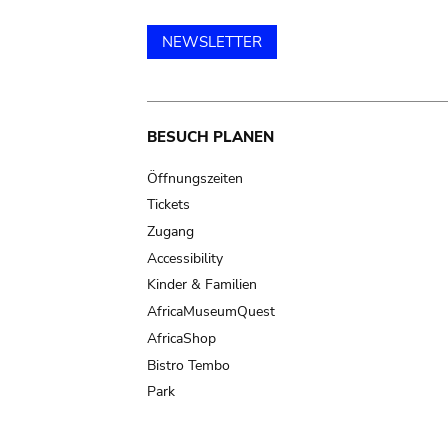
NEWSLETTER
Main
BESUCH PLANEN
navigation
Öffnungszeiten
Tickets
Zugang
Accessibility
Kinder & Familien
AfricaMuseumQuest
AfricaShop
Bistro Tembo
Park