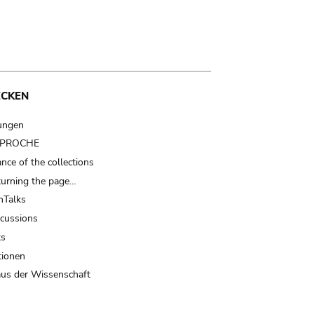
ECKEN
ungen
t PROCHE
nce of the collections
turning the page…
Talks
scussions
ts
tionen
us der Wissenschaft