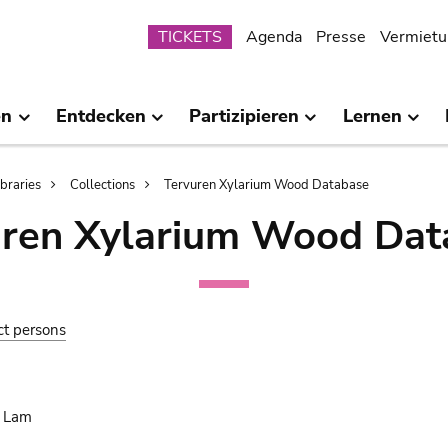
Submenu
TICKETS
Agenda
Presse
Vermietu
en
Entdecken
Partizipieren
Lernen
ibraries
Collections
Tervuren Xylarium Wood Database
uren Xylarium Wood Dat
ct persons
. Lam