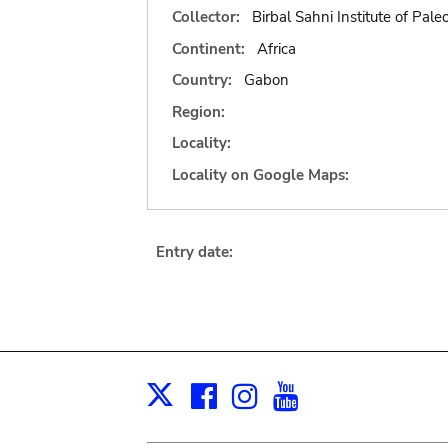
Collector:
Birbal Sahni Institute of Pal
Continent:
Africa
Country:
Gabon
Region:
Locality:
Locality on Google Maps:
Entry date:
Facebook
Instagram
Youtube
Print
X