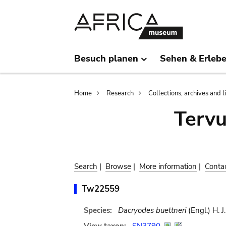
Skip
Skip
to
to
main
search
content
Besuch planen
Sehen & Erleb
Breadcrumb
Home
Research
Collections, archives and l
Terv
Search
|
Browse
|
More information
|
Conta
Tw22559
Species:
Dacryodes buettneri
(Engl.) H. J