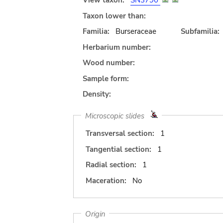
View taxon:
SN3790
Taxon lower than:
Familia:
Burseraceae
Subfamilia:
Herbarium number:
Wood number:
Sample form:
Density:
Microscopic slides
Transversal section:
1
Tangential section:
1
Radial section:
1
Maceration:
No
Origin