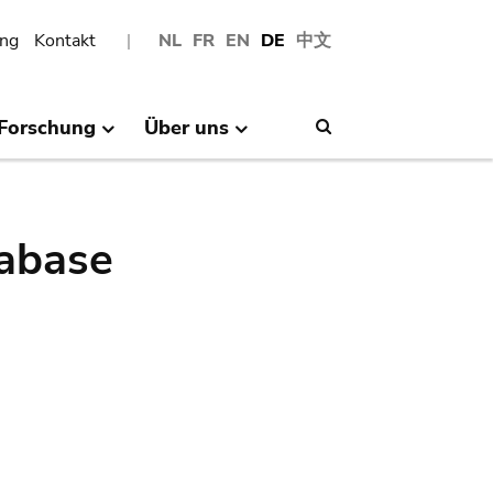
ng
Kontakt
NL
FR
EN
DE
中文
Forschung
Über uns
Search
abase