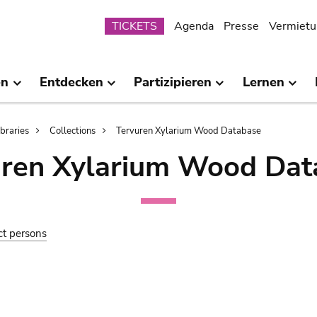
Submenu
TICKETS
Agenda
Presse
Vermietu
en
Entdecken
Partizipieren
Lernen
ibraries
Collections
Tervuren Xylarium Wood Database
uren Xylarium Wood Dat
ct persons