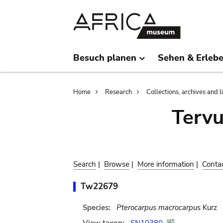
Skip
Skip
to
to
main
search
content
Besuch planen
Sehen & Erleb
Breadcrumb
Home
Research
Collections, archives and l
Terv
Search
|
Browse
|
More information
|
Conta
Tw22679
Species:
Pterocarpus macrocarpus
Kurz