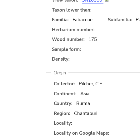
View taxon:
SN10380
Taxon lower than:
Familia:
Fabaceae
Subfamilia:
Pa
Herbarium number:
Wood number:
175
Sample form:
Density:
Origin
Collector:
Pilcher, C.E.
Continent:
Asia
Country:
Burma
Region:
Chantaburi
Locality:
Locality on Google Maps: