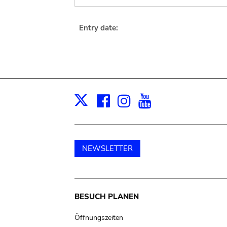
Entry date:
Facebook
Instagram
Youtube
Print
X
NEWSLETTER
Main
BESUCH PLANEN
navigation
Öffnungszeiten