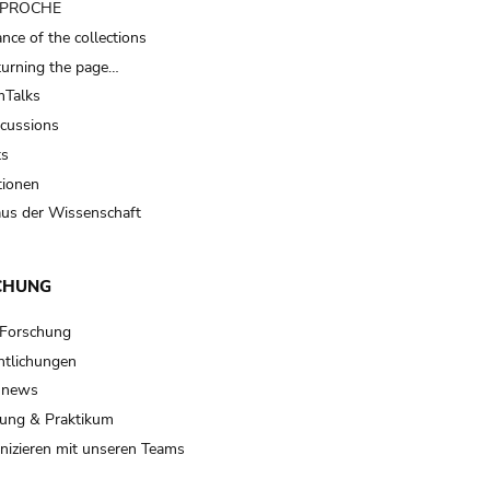
t PROCHE
nce of the collections
turning the page…
Talks
scussions
ts
tionen
us der Wissenschaft
CHUNG
 Forschung
ntlichungen
 news
ung & Praktikum
izieren mit unseren Teams