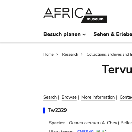
Skip
Skip
to
to
main
search
content
Besuch planen
Sehen & Erleb
Breadcrumb
Home
Research
Collections, archives and l
Terv
Search
|
Browse
|
More information
|
Conta
Tw2329
Species:
Guarea cedrata
(A. Chev.) Pelleg