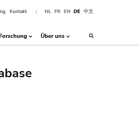
ng
Kontakt
NL
FR
EN
DE
中文
Forschung
Über uns
Search
abase