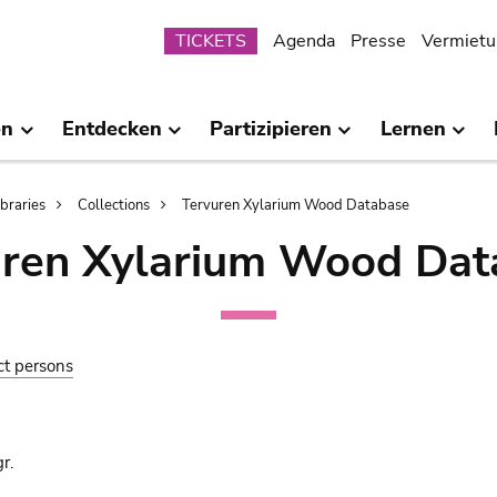
Submenu
TICKETS
Agenda
Presse
Vermietu
en
Entdecken
Partizipieren
Lernen
ibraries
Collections
Tervuren Xylarium Wood Database
uren Xylarium Wood Dat
ct persons
r.