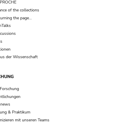
t PROCHE
nce of the collections
turning the page…
Talks
scussions
ts
tionen
us der Wissenschaft
CHUNG
 Forschung
ntlichungen
 news
ung & Praktikum
izieren mit unseren Teams