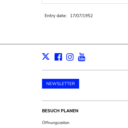
Entry date:
17/07/1952
Facebook
Instagram
Youtube
Print
X
NEWSLETTER
Main
BESUCH PLANEN
navigation
Öffnungszeiten