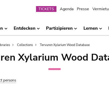
Submenu
TICKETS
Agenda
Presse
Vermietu
en
Entdecken
Partizipieren
Lernen
ibraries
Collections
Tervuren Xylarium Wood Database
uren Xylarium Wood Dat
ct persons