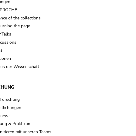
ungen
t PROCHE
nce of the collections
turning the page…
Talks
scussions
ts
tionen
us der Wissenschaft
CHUNG
 Forschung
ntlichungen
 news
ung & Praktikum
izieren mit unseren Teams