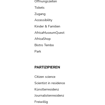
navigation
Öffnungszeiten
Tickets
Zugang
Accessibility
Kinder & Familien
AfricaMuseumQuest
AfricaShop
Bistro Tembo
Park
PARTIZIPIEREN
Citizen science
Scientist in residence
Künstlerresidenz
Journalistenresidenz
Freiwillig