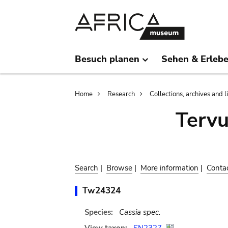
Skip
Skip
to
to
main
search
content
Besuch planen
Sehen & Erleb
Breadcrumb
Home
Research
Collections, archives and l
Terv
Search
|
Browse
|
More information
|
Conta
Tw24324
Species:
Cassia spec.