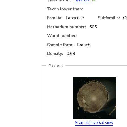
View taxon:
SN2327
Taxon lower than:
Familia:
Fabaceae
Subfamilia:
C
Herbarium number:
505
Wood number:
Sample form:
Branch
Density:
0.63
Pictures
Scan transversal view