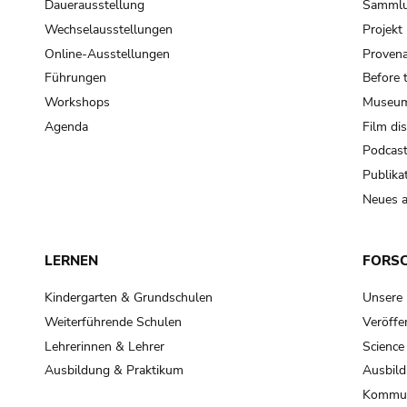
Dauerausstellung
Samml
Wechselausstellungen
Projek
Online-Ausstellungen
Provena
Führungen
Before 
Workshops
Museum
Agenda
Film di
Podcas
Publika
Neues a
LERNEN
FORS
Kindergarten & Grundschulen
Unsere
Weiterführende Schulen
Veröffe
Lehrerinnen & Lehrer
Science
Ausbildung & Praktikum
Ausbild
Kommun