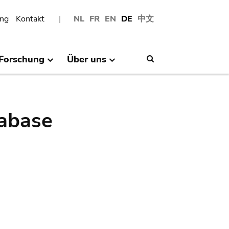
ng
Kontakt
NL
FR
EN
DE
中文
Forschung
Über uns
Search
abase