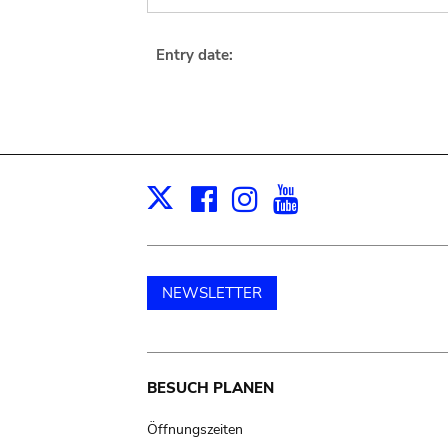
Entry date:
Facebook
Instagram
Youtube
Print
X
NEWSLETTER
Main
BESUCH PLANEN
navigation
Öffnungszeiten