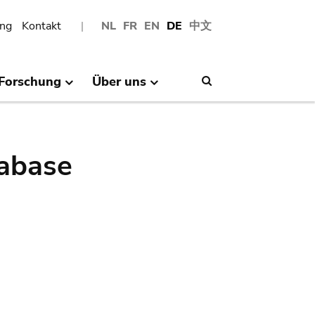
ng
Kontakt
NL
FR
EN
DE
中文
Forschung
Über uns
Search
abase