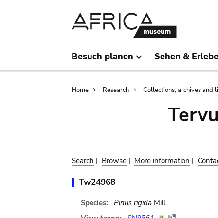
Skip
Skip
to
to
main
search
content
Besuch planen
Sehen & Erleb
Breadcrumb
Home
Research
Collections, archives and l
Terv
Search
|
Browse
|
More information
|
Conta
Tw24968
Species:
Pinus rigida
Mill.