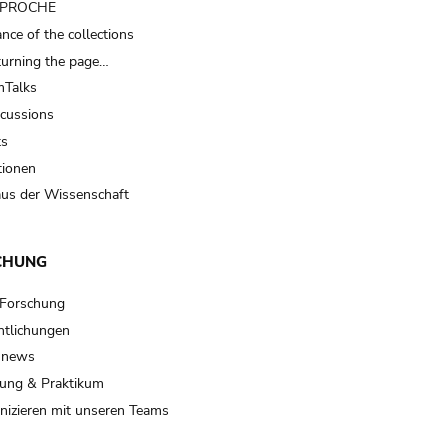
t PROCHE
nce of the collections
turning the page…
Talks
scussions
ts
tionen
us der Wissenschaft
CHUNG
 Forschung
ntlichungen
 news
ung & Praktikum
izieren mit unseren Teams