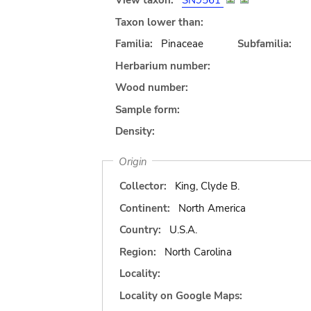
View taxon:
SN9561
Taxon lower than:
Familia:
Pinaceae
Subfamilia:
Herbarium number:
Wood number:
Sample form:
Density:
Origin
Collector:
King, Clyde B.
Continent:
North America
Country:
U.S.A.
Region:
North Carolina
Locality:
Locality on Google Maps: