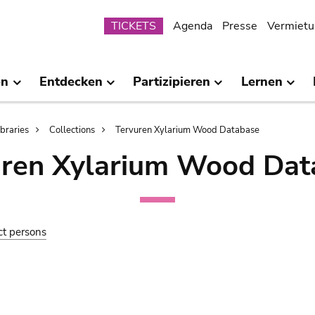
Submenu
TICKETS
Agenda
Presse
Vermietu
en
Entdecken
Partizipieren
Lernen
ibraries
Collections
Tervuren Xylarium Wood Database
uren Xylarium Wood Dat
ct persons