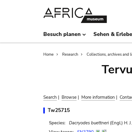
Skip
Skip
to
to
main
search
content
Besuch planen
Sehen & Erleb
Breadcrumb
Home
Research
Collections, archives and l
Terv
Search
|
Browse
|
More information
|
Conta
Tw25715
Species:
Dacryodes buettneri
(Engl.) H. J