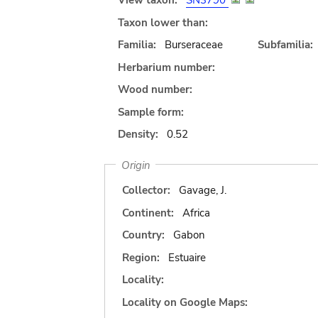
View taxon:
SN3790
Taxon lower than:
Familia:
Burseraceae
Subfamilia:
Herbarium number:
Wood number:
Sample form:
Density:
0.52
Origin
Collector:
Gavage, J.
Continent:
Africa
Country:
Gabon
Region:
Estuaire
Locality:
Locality on Google Maps: