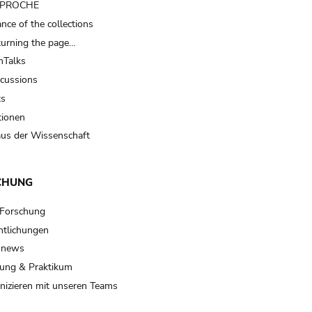
t PROCHE
nce of the collections
turning the page…
Talks
scussions
ts
tionen
us der Wissenschaft
CHUNG
 Forschung
ntlichungen
 news
ung & Praktikum
izieren mit unseren Teams