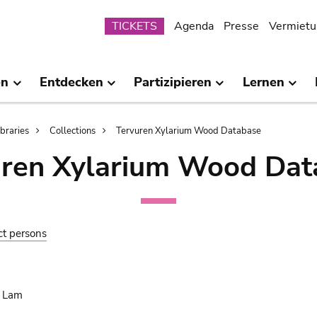
Submenu
TICKETS
Agenda
Presse
Vermietu
en
Entdecken
Partizipieren
Lernen
ibraries
Collections
Tervuren Xylarium Wood Database
uren Xylarium Wood Dat
ct persons
. Lam