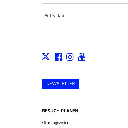
Entry date:
Facebook
Instagram
Youtube
Print
X
NEWSLETTER
Main
BESUCH PLANEN
navigation
Öffnungszeiten