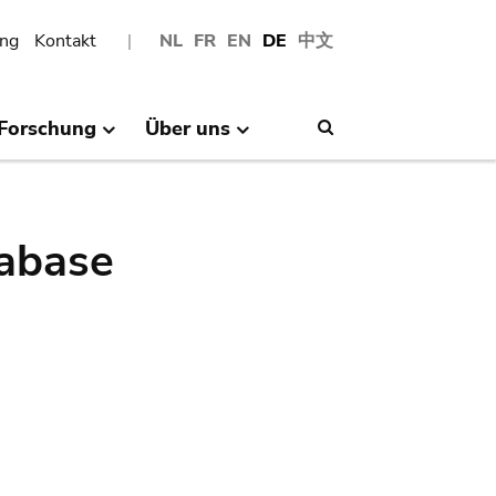
ng
Kontakt
NL
FR
EN
DE
中文
Forschung
Über uns
Search
abase