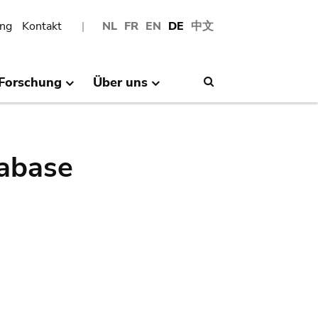
ng
Kontakt
NL
FR
EN
DE
中文
Forschung
Über uns
Search
abase