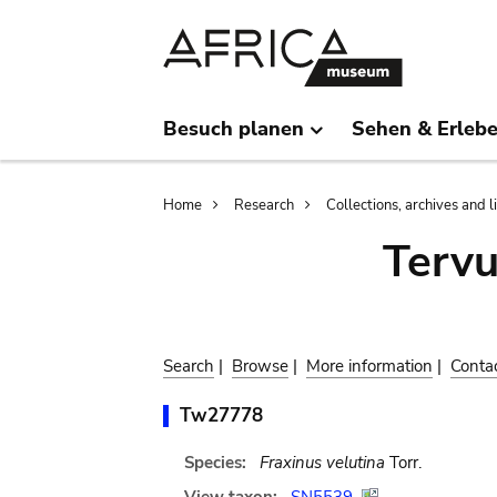
Skip
Skip
to
to
main
search
content
Besuch planen
Sehen & Erleb
Breadcrumb
Home
Research
Collections, archives and l
Terv
Search
|
Browse
|
More information
|
Conta
Tw27778
Species:
Fraxinus velutina
Torr.