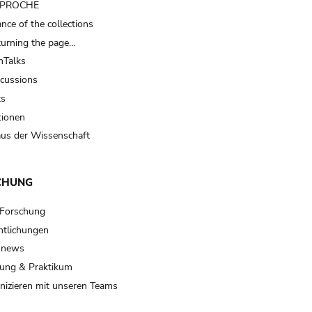
t PROCHE
nce of the collections
turning the page…
Talks
scussions
ts
tionen
us der Wissenschaft
CHUNG
 Forschung
ntlichungen
 news
ung & Praktikum
izieren mit unseren Teams