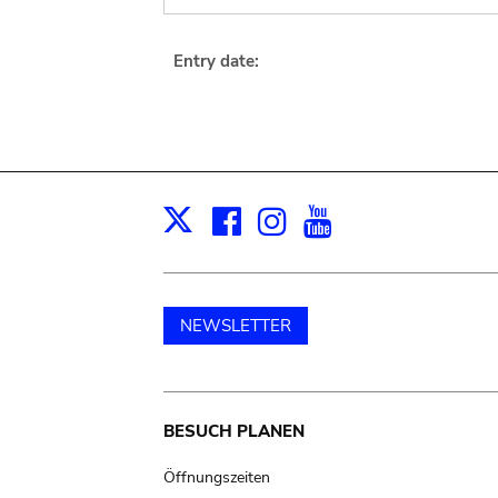
Entry date:
Facebook
Instagram
Youtube
Print
X
NEWSLETTER
Main
BESUCH PLANEN
navigation
Öffnungszeiten