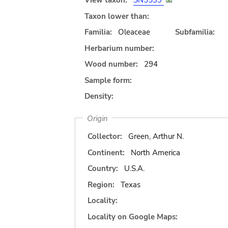
View taxon:
SN5539
Taxon lower than:
Familia:
Oleaceae
Subfamilia:
Herbarium number:
Wood number:
294
Sample form:
Density:
Origin
Collector:
Green, Arthur N.
Continent:
North America
Country:
U.S.A.
Region:
Texas
Locality:
Locality on Google Maps: