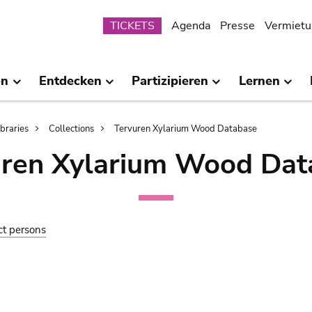
Submenu
TICKETS
Agenda
Presse
Vermietu
en
Entdecken
Partizipieren
Lernen
ibraries
Collections
Tervuren Xylarium Wood Database
uren Xylarium Wood Dat
ct persons