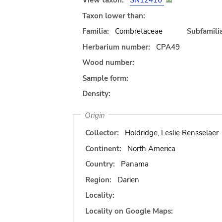
View taxon:
SN12416
Taxon lower than:
Familia:
Combretaceae
Subfamilia
Herbarium number:
CPA49
Wood number:
Sample form:
Density:
Origin
Collector:
Holdridge, Leslie Rensselaer
Continent:
North America
Country:
Panama
Region:
Darien
Locality:
Locality on Google Maps: