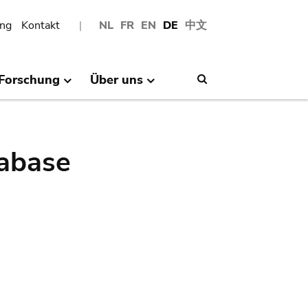
ng
Kontakt
NL
FR
EN
DE
中文
Forschung
Über uns
Search
abase