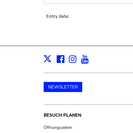
Entry date:
Facebook
Instagram
Youtube
Print
X
NEWSLETTER
Main
BESUCH PLANEN
navigation
Öffnungszeiten