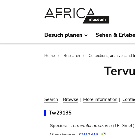
Skip
Skip
to
to
main
search
content
Besuch planen
Sehen & Erleb
Breadcrumb
Home
Research
Collections, archives and l
Terv
Search
|
Browse
|
More information
|
Conta
Tw29135
Species:
Terminalia amazonia
(J.F. Gmel.)