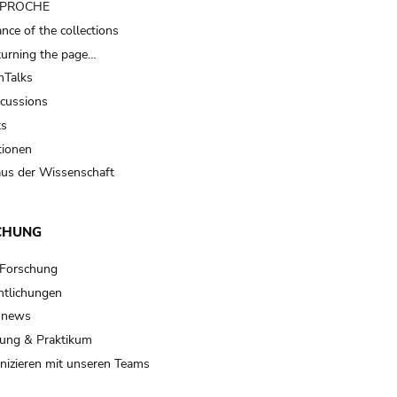
t PROCHE
nce of the collections
turning the page…
Talks
scussions
ts
tionen
us der Wissenschaft
CHUNG
 Forschung
ntlichungen
 news
ung & Praktikum
izieren mit unseren Teams