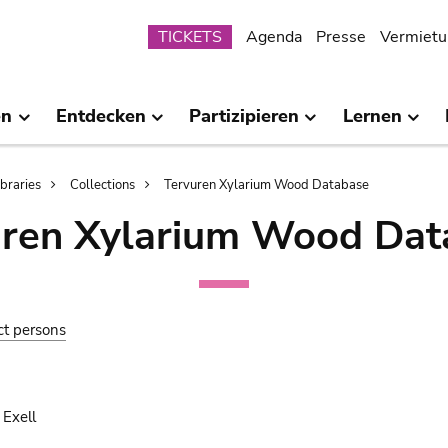
Submenu
TICKETS
Agenda
Presse
Vermietu
en
Entdecken
Partizipieren
Lernen
ibraries
Collections
Tervuren Xylarium Wood Database
uren Xylarium Wood Dat
ct persons
 Exell