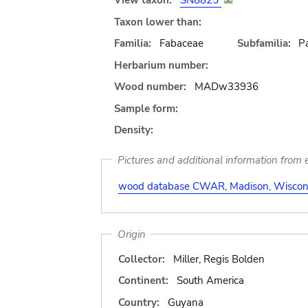
View taxon:
SN8825
Taxon lower than:
Familia:
Fabaceae
Subfamilia:
Pa
Herbarium number:
Wood number:
MADw33936
Sample form:
Density:
Pictures and additional information from e
wood database CWAR, Madison, Wiscons
Origin
Collector:
Miller, Regis Bolden
Continent:
South America
Country:
Guyana