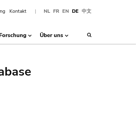
ng
Kontakt
NL
FR
EN
DE
中文
Forschung
Über uns
Search
abase