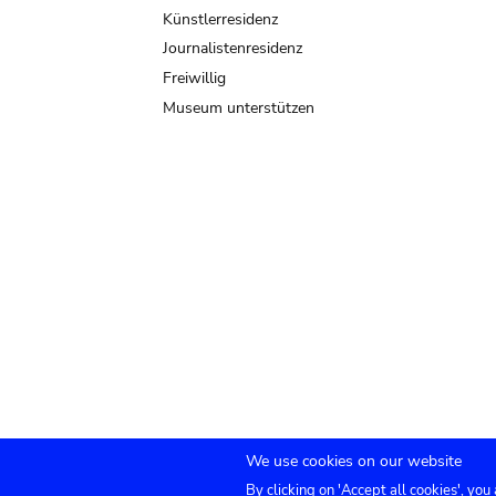
Künstlerresidenz
Journalistenresidenz
Freiwillig
Museum unterstützen
We use cookies on our website
By clicking on 'Accept all cookies', you