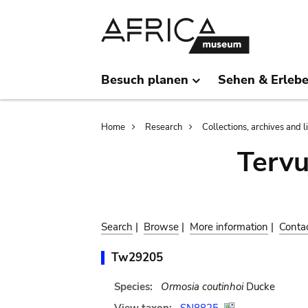
Skip
Skip
to
to
main
search
content
Besuch planen
Sehen & Erleb
Breadcrumb
Home
Research
Collections, archives and l
Terv
Search
|
Browse
|
More information
|
Conta
Tw29205
Species:
Ormosia coutinhoi
Ducke