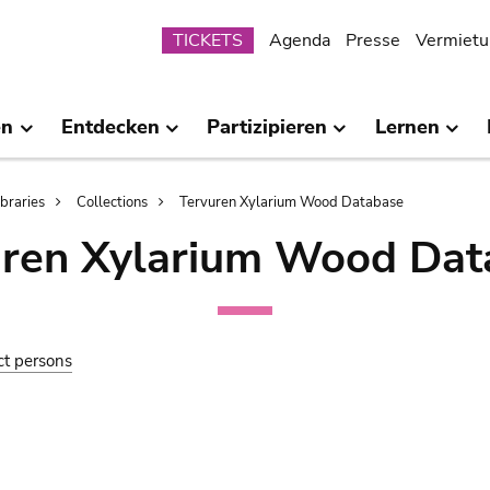
Submenu
TICKETS
Agenda
Presse
Vermietu
en
Entdecken
Partizipieren
Lernen
ibraries
Collections
Tervuren Xylarium Wood Database
uren Xylarium Wood Dat
ct persons