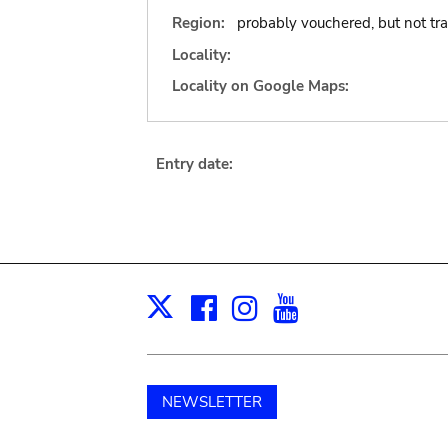
Region:
probably vouchered, but not tr
Locality:
Locality on Google Maps:
Entry date:
Facebook
Instagram
Youtube
Print
X
NEWSLETTER