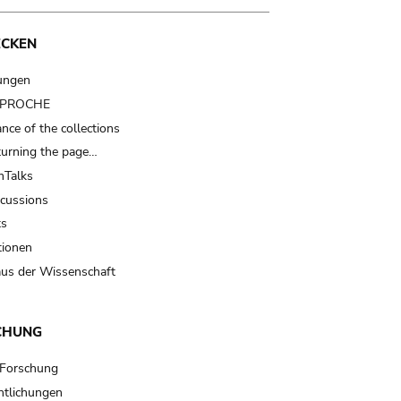
ECKEN
ungen
t PROCHE
nce of the collections
turning the page…
Talks
scussions
ts
tionen
us der Wissenschaft
CHUNG
 Forschung
ntlichungen