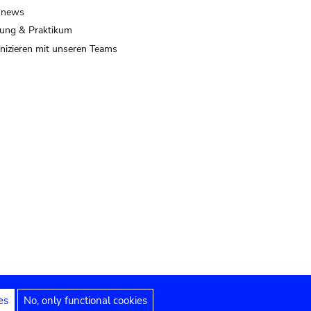
 news
ung & Praktikum
izieren mit unseren Teams
es
No, only functional cookies