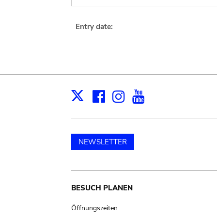
Entry date:
Facebook
Instagram
Youtube
Print
X
NEWSLETTER
Main
BESUCH PLANEN
navigation
Öffnungszeiten