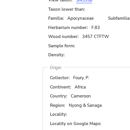
View taxon:
SN5558
Taxon lower than:
Familia:
Apocynaceae
Subfamilia
Herbarium number:
F.83
Wood number:
3457 CTFTW
Sample form:
Density:
Origin
Collector:
Foury, P.
Continent:
Africa
Country:
Cameroon
Region:
Nyong & Sanaga
Locality:
Locality on Google Maps: