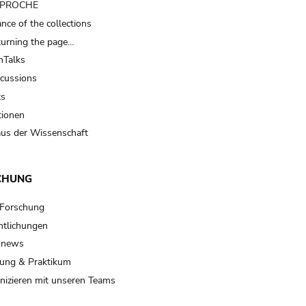
t PROCHE
nce of the collections
turning the page…
Talks
scussions
ts
tionen
us der Wissenschaft
CHUNG
 Forschung
ntlichungen
 news
ung & Praktikum
izieren mit unseren Teams