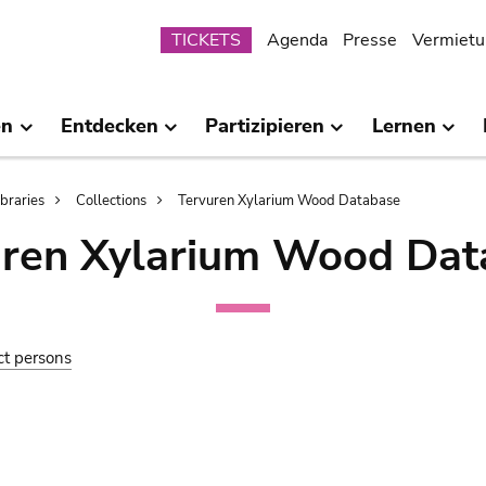
Submenu
TICKETS
Agenda
Presse
Vermietu
en
Entdecken
Partizipieren
Lernen
ibraries
Collections
Tervuren Xylarium Wood Database
uren Xylarium Wood Dat
ct persons