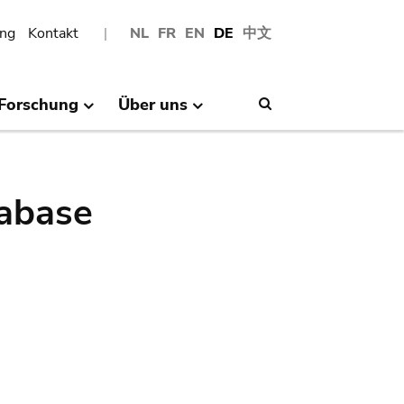
ng
Kontakt
NL
FR
EN
DE
中文
Forschung
Über uns
Search
abase