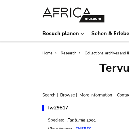
Skip
Skip
to
to
main
search
content
Besuch planen
Sehen & Erleb
Breadcrumb
Home
Research
Collections, archives and l
Terv
Search
|
Browse
|
More information
|
Conta
Tw29817
Species:
Funtumia spec.