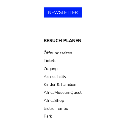
NEWSLETTER
Main
BESUCH PLANEN
navigation
Öffnungszeiten
Tickets
Zugang
Accessibility
Kinder & Familien
AfricaMuseumQuest
AfricaShop
Bistro Tembo
Park