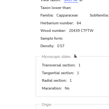
View taxon:
SN1756
Taxon lower than:
Familia:
Capparaceae
Subfamilia:
Herbarium number:
64
Wood number:
20439 CTFTW
Sample form:
Density:
0.57
Microscopic slides
Transversal section:
1
Tangential section:
1
Radial section:
1
Maceration:
No
Origin