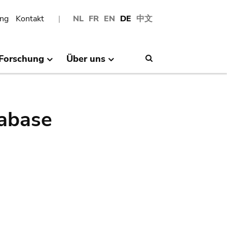
ng
Kontakt
NL
FR
EN
DE
中文
Forschung
Über uns
Search
abase