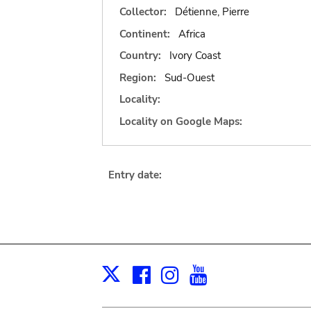
Collector:
Détienne, Pierre
Continent:
Africa
Country:
Ivory Coast
Region:
Sud-Ouest
Locality:
Locality on Google Maps:
Entry date:
Facebook
Instagram
Youtube
Print
X