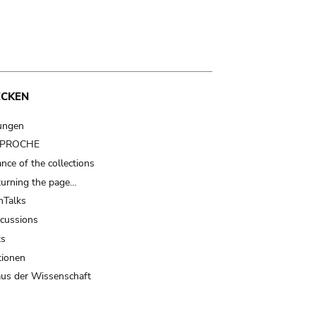
ECKEN
ungen
t PROCHE
nce of the collections
turning the page…
Talks
scussions
ts
tionen
us der Wissenschaft