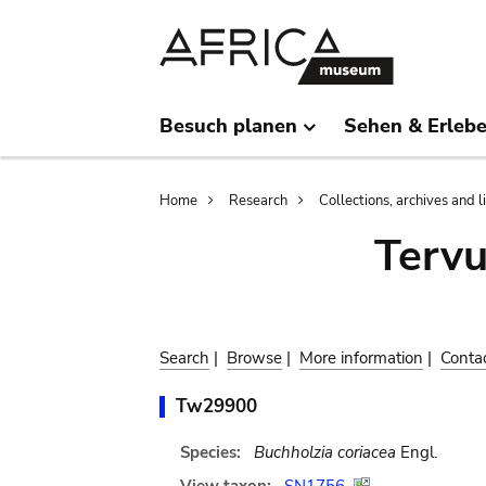
Skip
Skip
to
to
main
search
content
Besuch planen
Sehen & Erleb
Breadcrumb
Home
Research
Collections, archives and l
Terv
Search
|
Browse
|
More information
|
Conta
Tw29900
Species:
Buchholzia coriacea
Engl.