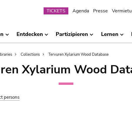
Submenu
TICKETS
Agenda
Presse
Vermietu
en
Entdecken
Partizipieren
Lernen
ibraries
Collections
Tervuren Xylarium Wood Database
uren Xylarium Wood Dat
ct persons