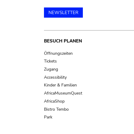
NEWSLETTER
Main
BESUCH PLANEN
navigation
Öffnungszeiten
Tickets
Zugang
Accessibility
Kinder & Familien
AfricaMuseumQuest
AfricaShop
Bistro Tembo
Park