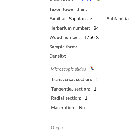
View taxon:
SN2727
Taxon lower than:
Familia:
Sapotaceae
Subfamilia:
Herbarium number:
84
Wood number:
1750 X
Sample form:
Density:
Microscopic slides
Transversal section:
1
Tangential section:
1
Radial section:
1
Maceration:
No
Origin