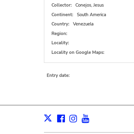
Collector:
Conejos, Jesus
Continent:
South America
Country:
Venezuela
Region:
Locality:
Locality on Google Maps:
Entry date:
Facebook
Instagram
Youtube
Print
X