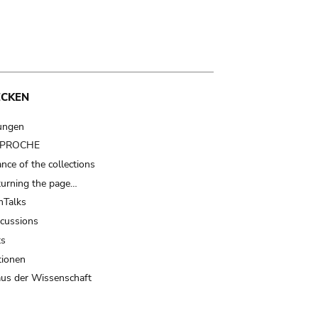
ECKEN
ungen
t PROCHE
nce of the collections
turning the page…
Talks
scussions
ts
tionen
us der Wissenschaft