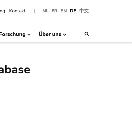
ng
Kontakt
NL
FR
EN
DE
中文
Forschung
Über uns
Search
abase