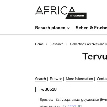
Skip
Skip
to
to
main
search
content
Besuch planen
Sehen & Erleb
Breadcrumb
Home
Research
Collections, archives and l
Terv
Search
|
Browse
|
More information
|
Conta
Tw30518
Species:
Chrysophyllum guyanense
(Eym