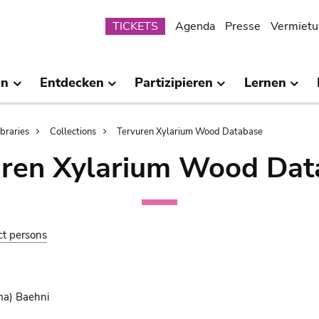
Submenu
TICKETS
Agenda
Presse
Vermietu
en
Entdecken
Partizipieren
Lernen
ibraries
Collections
Tervuren Xylarium Wood Database
uren Xylarium Wood Dat
ct persons
a) Baehni