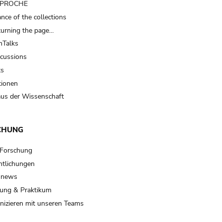
t PROCHE
nce of the collections
turning the page…
Talks
scussions
ts
tionen
us der Wissenschaft
CHUNG
 Forschung
ntlichungen
 news
ung & Praktikum
izieren mit unseren Teams