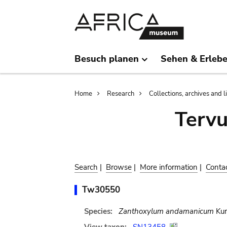
Skip
Skip
to
to
main
search
content
Besuch planen
Sehen & Erleb
Breadcrumb
Home
Research
Collections, archives and l
Terv
Search
|
Browse
|
More information
|
Conta
Tw30550
Species:
Zanthoxylum andamanicum
Kur