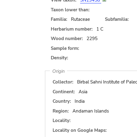
View taxon:
SN13458
Taxon lower than:
Familia:
Rutaceae
Subfamilia:
Herbarium number:
1 C
Wood number:
2295
Sample form:
Density:
Origin
Collector:
Birbal Sahni Institute of Pal
Continent:
Asia
Country:
India
Region:
Andaman Islands
Locality:
Locality on Google Maps: