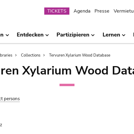
Submenu
TICKETS
Agenda
Presse
Vermietu
en
Entdecken
Partizipieren
Lernen
ibraries
Collections
Tervuren Xylarium Wood Database
uren Xylarium Wood Dat
ct persons
z