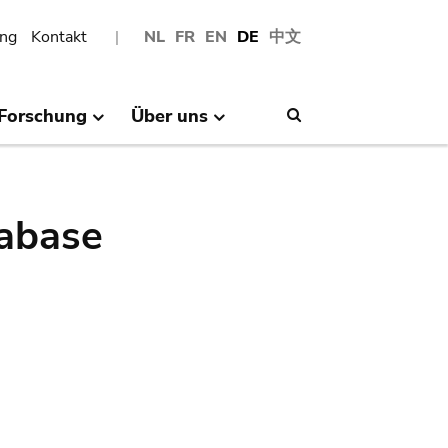
ng
Kontakt
NL
FR
EN
DE
中文
Forschung
Über uns
Search
abase