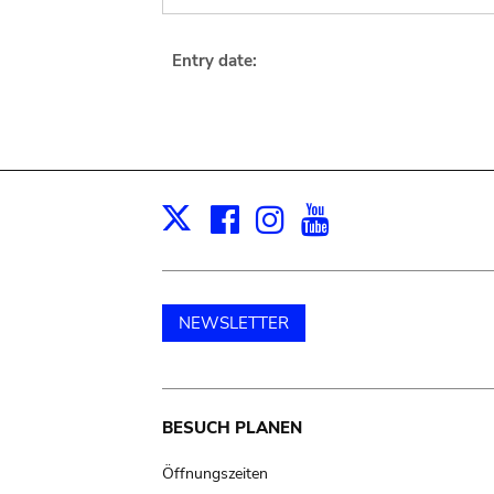
Entry date:
Facebook
Instagram
Youtube
Print
X
NEWSLETTER
Main
BESUCH PLANEN
navigation
Öffnungszeiten