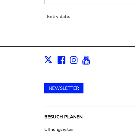
Entry date:
Facebook
Instagram
Youtube
Print
X
NEWSLETTER
Main
BESUCH PLANEN
navigation
Öffnungszeiten