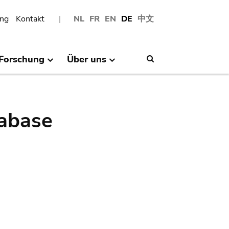
ng
Kontakt
NL
FR
EN
DE
中文
Forschung
Über uns
Search
abase