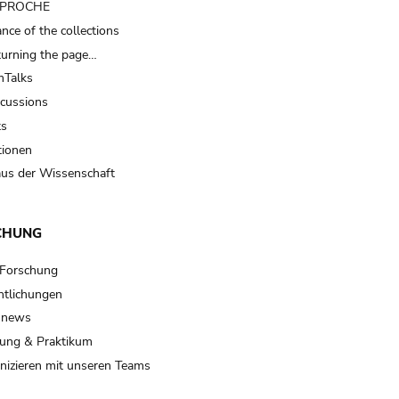
t PROCHE
nce of the collections
turning the page…
Talks
scussions
ts
tionen
us der Wissenschaft
CHUNG
 Forschung
ntlichungen
 news
ung & Praktikum
izieren mit unseren Teams