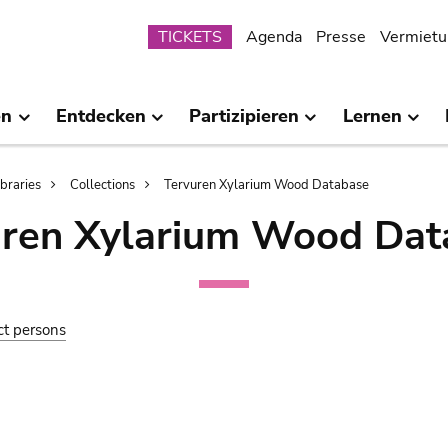
Submenu
TICKETS
Agenda
Presse
Vermietu
en
Entdecken
Partizipieren
Lernen
ibraries
Collections
Tervuren Xylarium Wood Database
uren Xylarium Wood Dat
ct persons