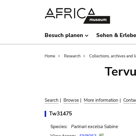
Skip
Skip
to
to
main
search
content
Besuch planen
Sehen & Erleb
Breadcrumb
Home
Research
Collections, archives and l
Terv
Search
|
Browse
|
More information
|
Conta
Tw31475
Species:
Parinari excelsa
Sabine