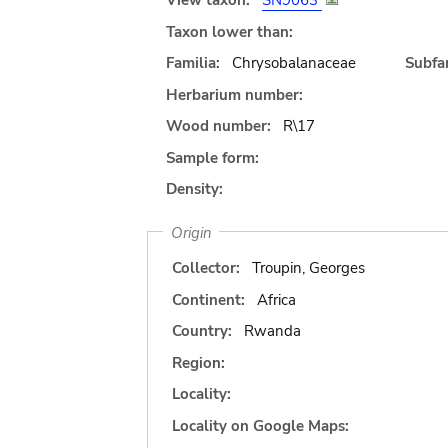
View taxon:
SN9063
Taxon lower than:
Familia:
Chrysobalanaceae
Subfam
Herbarium number:
Wood number:
R\17
Sample form:
Density:
Origin
Collector:
Troupin, Georges
Continent:
Africa
Country:
Rwanda
Region:
Locality:
Locality on Google Maps: