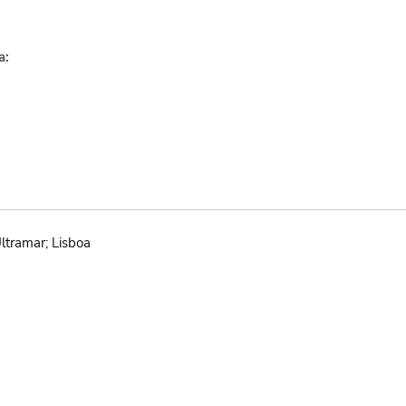
a:
ltramar; Lisboa