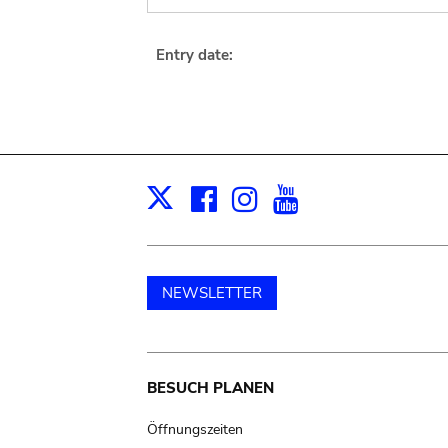
Entry date:
Facebook
Instagram
Youtube
Print
X
NEWSLETTER
Main
BESUCH PLANEN
navigation
Öffnungszeiten