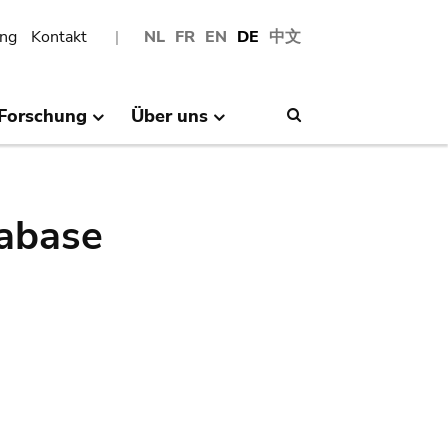
ng
Kontakt
NL
FR
EN
DE
中文
Forschung
Über uns
Search
abase