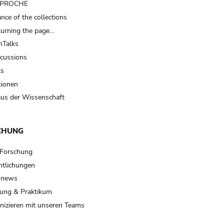
t PROCHE
nce of the collections
turning the page…
Talks
scussions
ts
tionen
us der Wissenschaft
CHUNG
 Forschung
ntlichungen
 news
ung & Praktikum
izieren mit unseren Teams