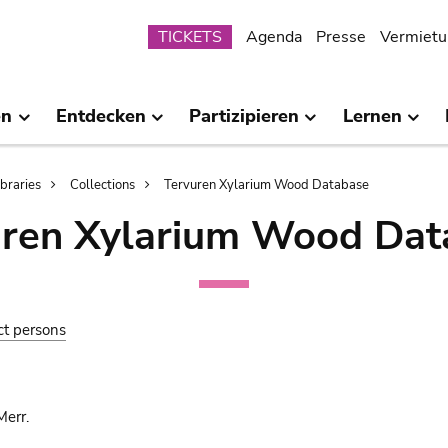
Submenu
TICKETS
Agenda
Presse
Vermietu
en
Entdecken
Partizipieren
Lernen
ibraries
Collections
Tervuren Xylarium Wood Database
uren Xylarium Wood Dat
ct persons
Merr.