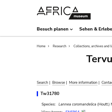
Skip
Skip
to
to
main
search
content
Besuch planen
Sehen & Erleb
Breadcrumb
Home
Research
Collections, archives and l
Terv
Search
|
Browse
|
More information
|
Conta
Tw31780
Species:
Lannea coromandelica
(Houtt.) 