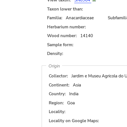
View taxon:
SN6964
Taxon lower than:
Familia:
Anacardiaceae
Subfamili
Herbarium number:
Wood number:
14140
Sample form:
Density:
Origin
Collector:
Jardim e Museu Agricola do U
Continent:
Asia
Country:
India
Region:
Goa
Locality:
Locality on Google Maps: