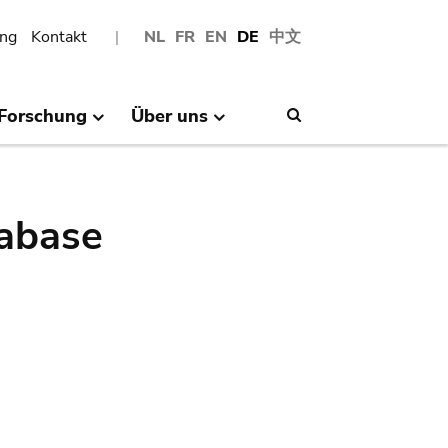
ng
Kontakt
NL
FR
EN
DE
中文
Forschung
Über uns
Search
abase