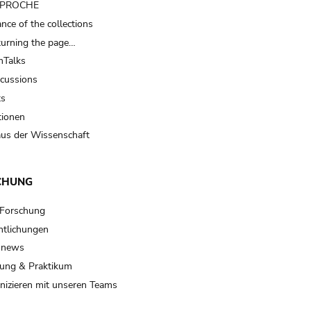
t PROCHE
nce of the collections
turning the page…
Talks
scussions
ts
tionen
us der Wissenschaft
CHUNG
 Forschung
ntlichungen
 news
ung & Praktikum
izieren mit unseren Teams