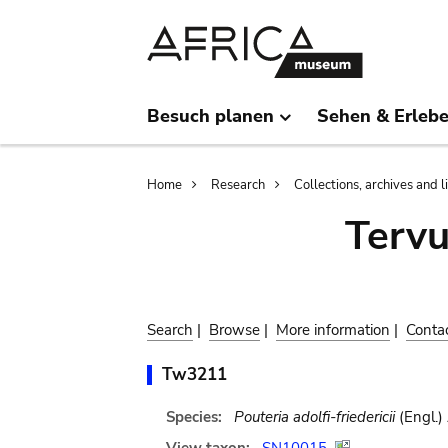
Skip
Skip
to
to
main
search
content
Besuch planen
Sehen & Erleb
Breadcrumb
Home
Research
Collections, archives and l
Terv
Search
|
Browse
|
More information
|
Conta
Tw3211
Species:
Pouteria adolfi-friedericii
(Engl.)