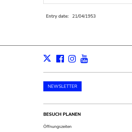
Entry date:
21/04/1953
Facebook
Instagram
Youtube
Print
X
NEWSLETTER
Main
BESUCH PLANEN
navigation
Öffnungszeiten