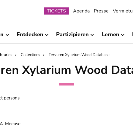
Submenu
TICKETS
Agenda
Presse
Vermietu
en
Entdecken
Partizipieren
Lernen
ibraries
Collections
Tervuren Xylarium Wood Database
uren Xylarium Wood Dat
ct persons
 A. Meeuse