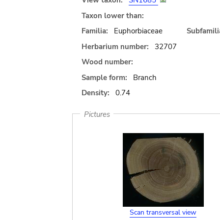
View taxon:
SN1685
Taxon lower than:
Familia:
Euphorbiaceae
Subfamili
Herbarium number:
32707
Wood number:
Sample form:
Branch
Density:
0.74
Pictures
Scan transversal view