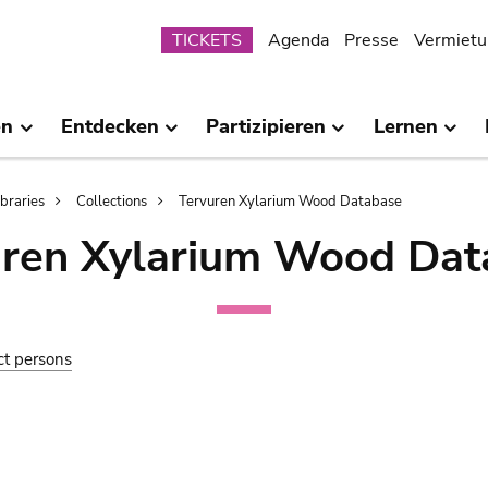
Submenu
TICKETS
Agenda
Presse
Vermietu
en
Entdecken
Partizipieren
Lernen
ibraries
Collections
Tervuren Xylarium Wood Database
uren Xylarium Wood Dat
ct persons