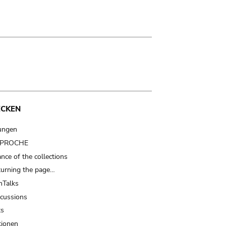
ECKEN
ungen
t PROCHE
nce of the collections
turning the page…
Talks
scussions
ts
tionen