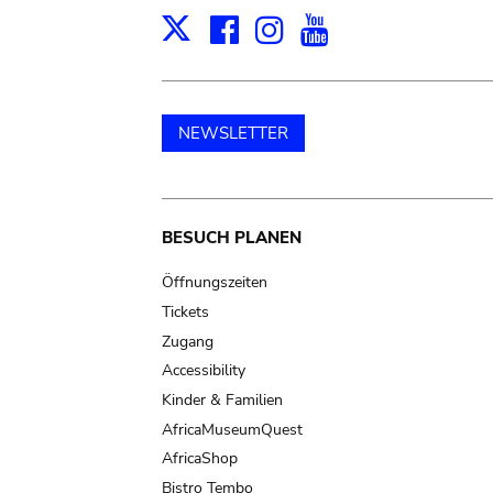
Facebook
Instagram
Youtube
Print
X
NEWSLETTER
Main
BESUCH PLANEN
navigation
Öffnungszeiten
Tickets
Zugang
Accessibility
Kinder & Familien
AfricaMuseumQuest
AfricaShop
Bistro Tembo