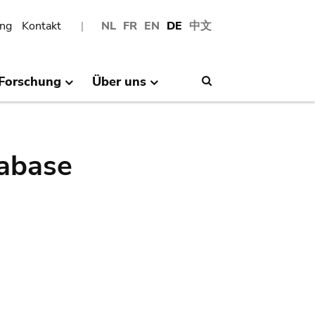
ng
Kontakt
NL
FR
EN
DE
中文
Forschung
Über uns
Search
abase