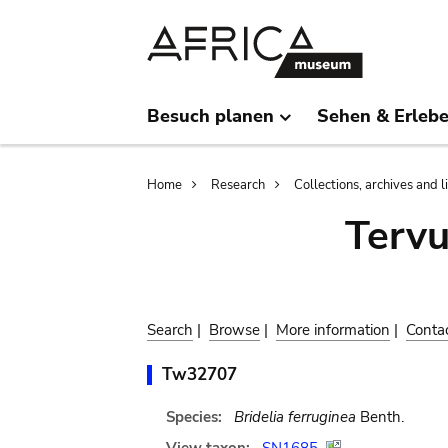
Skip
Skip
to
to
main
search
content
Besuch planen
Sehen & Erleb
Breadcrumb
Home
Research
Collections, archives and l
Terv
Search
|
Browse
|
More information
|
Conta
Tw32707
Species:
Bridelia ferruginea
Benth.