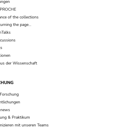
ungen
t PROCHE
nce of the collections
turning the page…
Talks
scussions
ts
tionen
us der Wissenschaft
CHUNG
 Forschung
ntlichungen
 news
ung & Praktikum
izieren mit unseren Teams