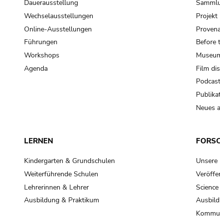
Dauerausstellung
Samml
Wechselausstellungen
Projek
Online-Ausstellungen
Provena
Führungen
Before 
Workshops
Museum
Agenda
Film di
Podcas
Publika
Neues a
LERNEN
FORS
Kindergarten & Grundschulen
Unsere
Weiterführende Schulen
Veröffe
Lehrerinnen & Lehrer
Science
Ausbildung & Praktikum
Ausbild
Kommun