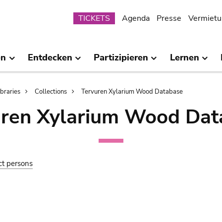
Submenu
TICKETS
Agenda
Presse
Vermietu
en
Entdecken
Partizipieren
Lernen
ibraries
Collections
Tervuren Xylarium Wood Database
uren Xylarium Wood Dat
ct persons