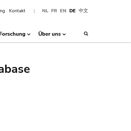
ng
Kontakt
NL
FR
EN
DE
中文
Forschung
Über uns
Search
abase