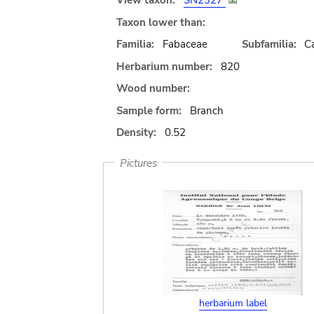
View taxon:
SN2327
Taxon lower than:
Familia:
Fabaceae
Subfamilia:
C
Herbarium number:
820
Wood number:
Sample form:
Branch
Density:
0.52
Pictures
herbarium label