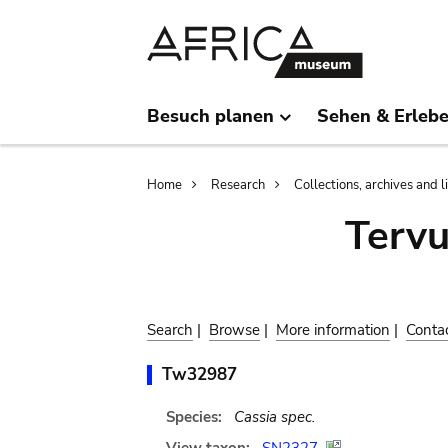
Skip
Skip
to
to
main
search
content
Besuch planen
Sehen & Erleb
Breadcrumb
Home
Research
Collections, archives and l
Terv
Search
|
Browse
|
More information
|
Conta
Tw32987
Species:
Cassia spec.