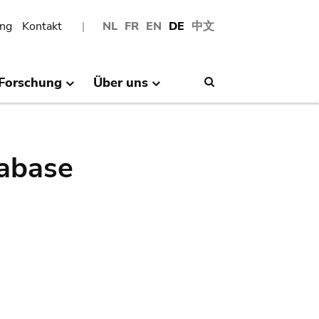
ng
Kontakt
NL
FR
EN
DE
中文
Forschung
Über uns
Search
abase