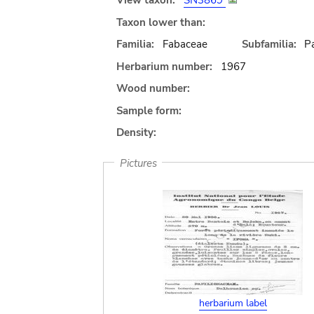
View taxon:
SN3869
Taxon lower than:
Familia:
Fabaceae
Subfamilia:
Pa
Herbarium number:
1967
Wood number:
Sample form:
Density:
Pictures
herbarium label