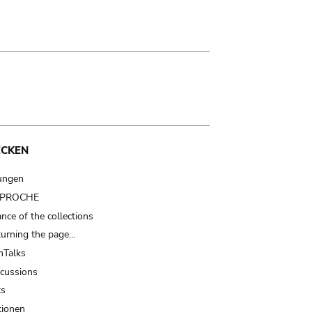
ECKEN
ungen
t PROCHE
nce of the collections
turning the page…
Talks
scussions
ts
tionen