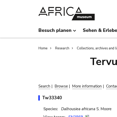
Skip
Skip
to
to
main
search
content
Besuch planen
Sehen & Erleb
Breadcrumb
Home
Research
Collections, archives and l
Terv
Search
|
Browse
|
More information
|
Conta
Tw33340
Species:
Dalhousiea africana
S. Moore