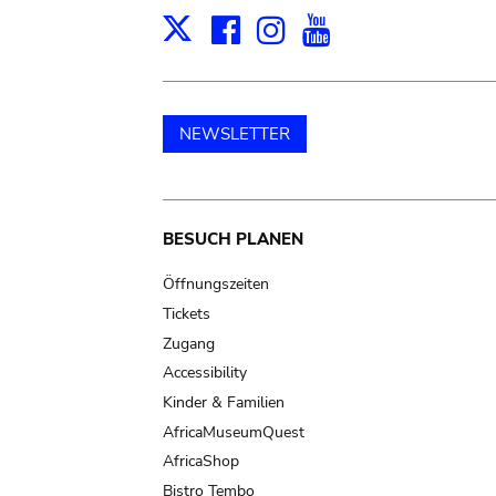
Facebook
Instagram
Youtube
Print
X
NEWSLETTER
Main
BESUCH PLANEN
navigation
Öffnungszeiten
Tickets
Zugang
Accessibility
Kinder & Familien
AfricaMuseumQuest
AfricaShop
Bistro Tembo