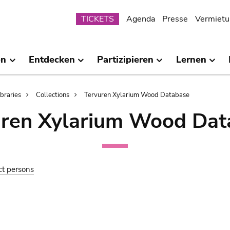
Submenu
TICKETS
Agenda
Presse
Vermietu
en
Entdecken
Partizipieren
Lernen
ibraries
Collections
Tervuren Xylarium Wood Database
uren Xylarium Wood Dat
ct persons