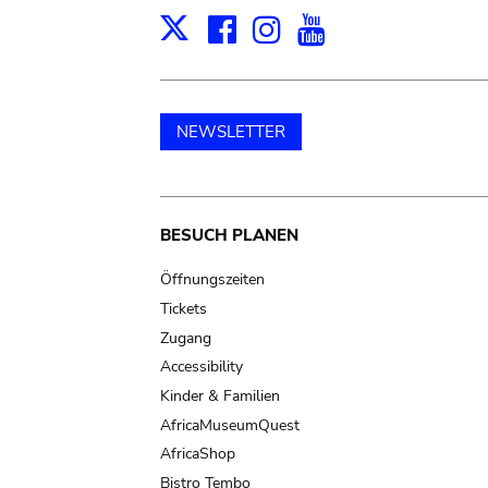
Facebook
Instagram
Youtube
Print
X
NEWSLETTER
Main
BESUCH PLANEN
navigation
Öffnungszeiten
Tickets
Zugang
Accessibility
Kinder & Familien
AfricaMuseumQuest
AfricaShop
Bistro Tembo