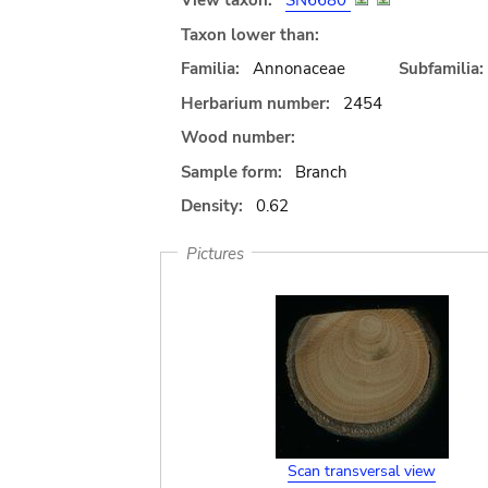
View taxon:
SN6680
Taxon lower than:
Familia:
Annonaceae
Subfamilia:
Herbarium number:
2454
Wood number:
Sample form:
Branch
Density:
0.62
Pictures
Scan transversal view