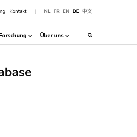
ng
Kontakt
NL
FR
EN
DE
中文
Forschung
Über uns
Search
abase