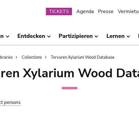
Submenu
TICKETS
Agenda
Presse
Vermietu
en
Entdecken
Partizipieren
Lernen
ibraries
Collections
Tervuren Xylarium Wood Database
uren Xylarium Wood Dat
ct persons