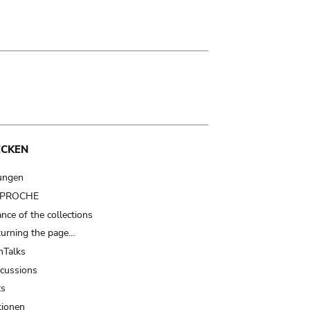
ECKEN
ungen
t PROCHE
nce of the collections
turning the page…
Talks
scussions
ts
tionen