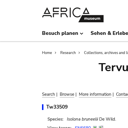
Skip
Skip
to
to
main
search
content
Besuch planen
Sehen & Erleb
Breadcrumb
Home
Research
Collections, archives and l
Terv
Search
|
Browse
|
More information
|
Conta
Tw33509
Species:
Isolona bruneelii
De Wild.