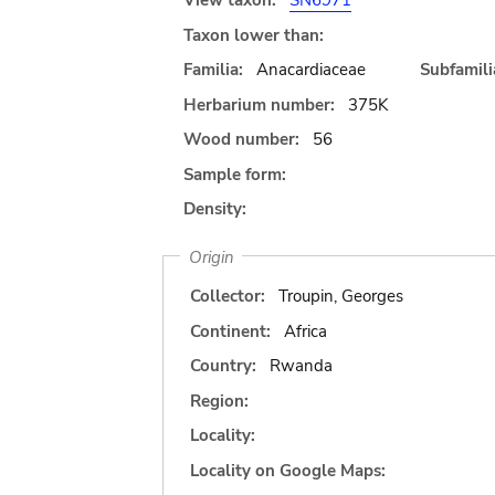
View taxon:
SN6971
Taxon lower than:
Familia:
Anacardiaceae
Subfamili
Herbarium number:
375K
Wood number:
56
Sample form:
Density:
Origin
Collector:
Troupin, Georges
Continent:
Africa
Country:
Rwanda
Region:
Locality:
Locality on Google Maps: