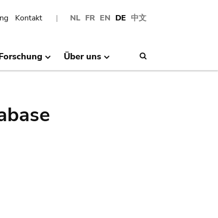
ng
Kontakt
NL
FR
EN
DE
中文
Forschung
Über uns
Search
abase