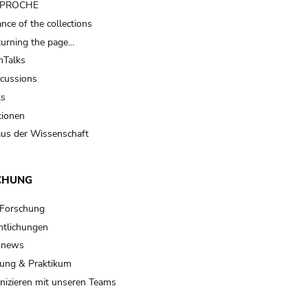
t PROCHE
nce of the collections
turning the page…
Talks
scussions
ts
tionen
us der Wissenschaft
CHUNG
 Forschung
ntlichungen
 news
ung & Praktikum
izieren mit unseren Teams