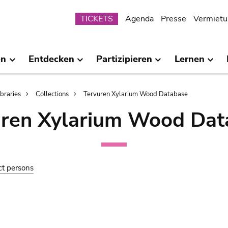
Submenu
TICKETS
Agenda
Presse
Vermietu
en
Entdecken
Partizipieren
Lernen
ibraries
Collections
Tervuren Xylarium Wood Database
uren Xylarium Wood Dat
ct persons