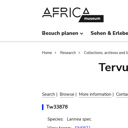
Skip
Skip
to
to
main
search
content
Besuch planen
Sehen & Erleb
Breadcrumb
Home
Research
Collections, archives and l
Terv
Search
|
Browse
|
More information
|
Conta
Tw33878
Species:
Lannea spec.