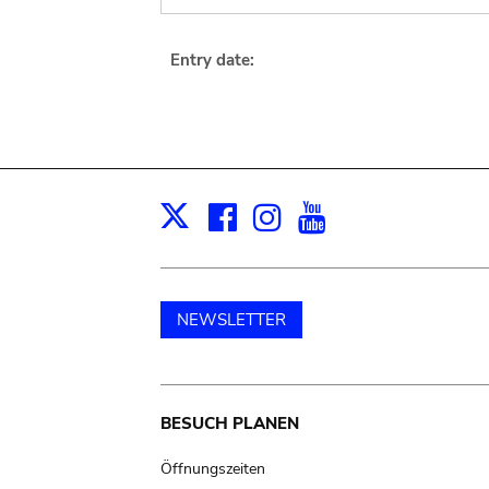
Entry date:
Facebook
Instagram
Youtube
Print
X
NEWSLETTER
Main
BESUCH PLANEN
navigation
Öffnungszeiten