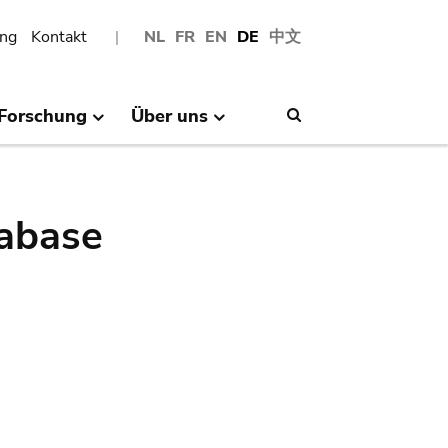
ng
Kontakt
NL
FR
EN
DE
中文
Forschung
Über uns
Search
abase