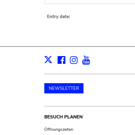
Entry date:
Facebook
Instagram
Youtube
Print
X
NEWSLETTER
Main
BESUCH PLANEN
navigation
Öffnungszeiten