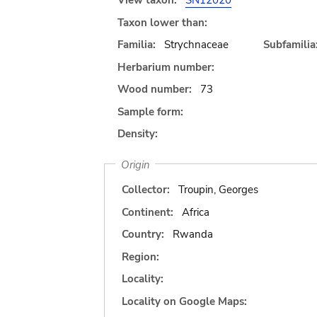
View taxon:
SN12020
Taxon lower than:
Familia:
Strychnaceae
Subfamilia
Herbarium number:
Wood number:
73
Sample form:
Density:
Origin
Collector:
Troupin, Georges
Continent:
Africa
Country:
Rwanda
Region:
Locality:
Locality on Google Maps: