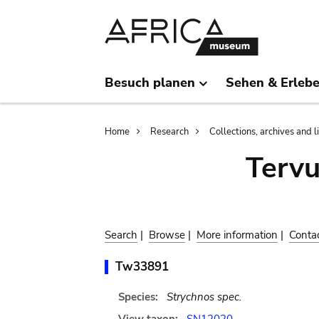
Skip
Skip
to
to
main
search
content
Besuch planen
Sehen & Erleb
Breadcrumb
Home
Research
Collections, archives and l
Terv
Search
|
Browse
|
More information
|
Conta
Tw33891
Species:
Strychnos spec.