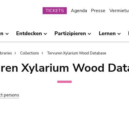
Submenu
TICKETS
Agenda
Presse
Vermietu
en
Entdecken
Partizipieren
Lernen
ibraries
Collections
Tervuren Xylarium Wood Database
uren Xylarium Wood Dat
ct persons