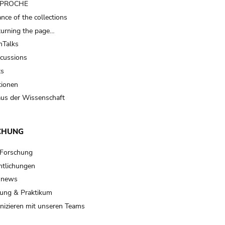
t PROCHE
nce of the collections
turning the page…
Talks
scussions
ts
tionen
us der Wissenschaft
CHUNG
 Forschung
ntlichungen
 news
ung & Praktikum
izieren mit unseren Teams