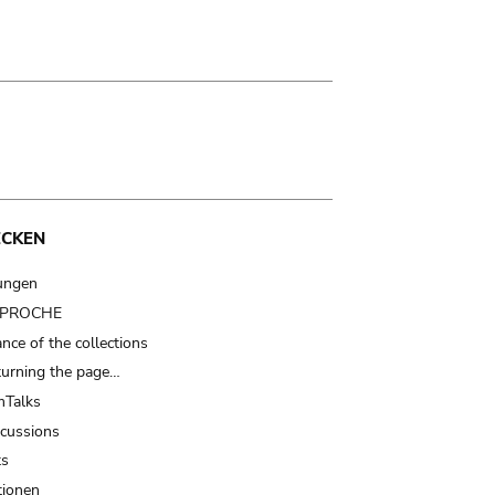
ECKEN
ungen
t PROCHE
nce of the collections
turning the page…
Talks
scussions
ts
tionen