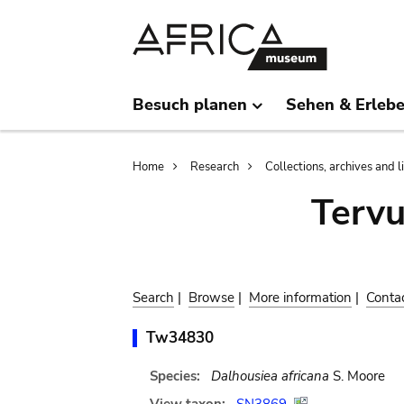
Skip
Skip
to
to
main
search
content
Besuch planen
Sehen & Erleb
Breadcrumb
Home
Research
Collections, archives and l
Terv
Search
|
Browse
|
More information
|
Conta
Tw34830
Species:
Dalhousiea africana
S. Moore