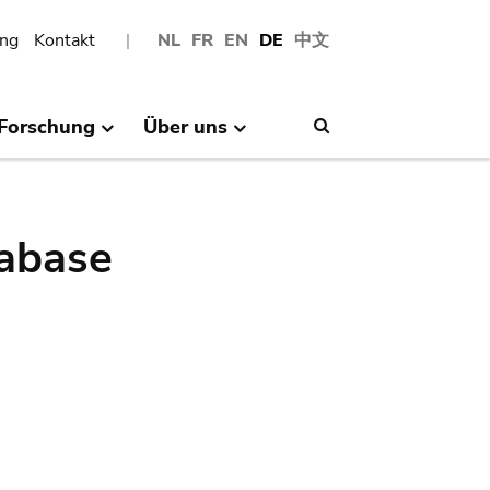
ng
Kontakt
NL
FR
EN
DE
中文
Forschung
Über uns
Search
abase