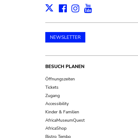
Facebook
Instagram
Youtube
Print
X
NEWSLETTER
Main
BESUCH PLANEN
navigation
Öffnungszeiten
Tickets
Zugang
Accessibility
Kinder & Familien
AfricaMuseumQuest
AfricaShop
Bistro Tembo