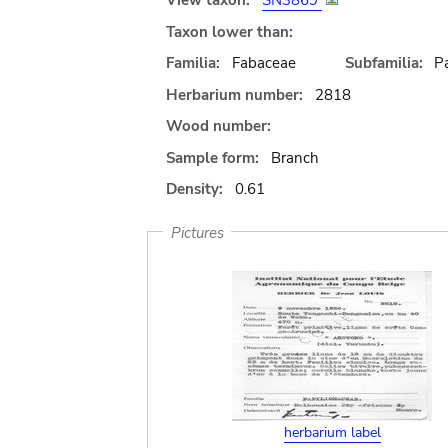
View taxon:
SN3869
Taxon lower than:
Familia:
Fabaceae
Subfamilia:
Pa
Herbarium number:
2818
Wood number:
Sample form:
Branch
Density:
0.61
Pictures
herbarium label