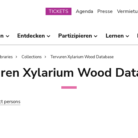
Submenu
TICKETS
Agenda
Presse
Vermietu
en
Entdecken
Partizipieren
Lernen
ibraries
Collections
Tervuren Xylarium Wood Database
uren Xylarium Wood Dat
ct persons