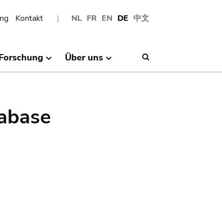
ng
Kontakt
NL
FR
EN
DE
中文
Forschung
Über uns
Search
abase