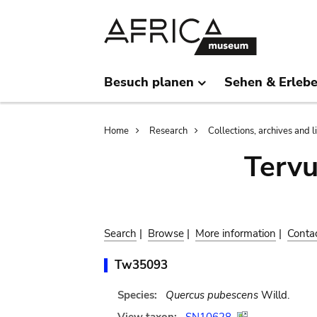
Skip
Skip
to
to
main
search
content
Besuch planen
Sehen & Erleb
Breadcrumb
Home
Research
Collections, archives and l
Terv
Search
|
Browse
|
More information
|
Conta
Tw35093
Species:
Quercus pubescens
Willd.