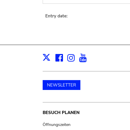
Entry date:
Facebook
Instagram
Youtube
Print
X
NEWSLETTER
Main
BESUCH PLANEN
navigation
Öffnungszeiten