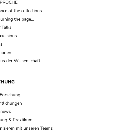
t PROCHE
nce of the collections
turning the page…
Talks
scussions
ts
tionen
us der Wissenschaft
CHUNG
 Forschung
ntlichungen
 news
ung & Praktikum
izieren mit unseren Teams