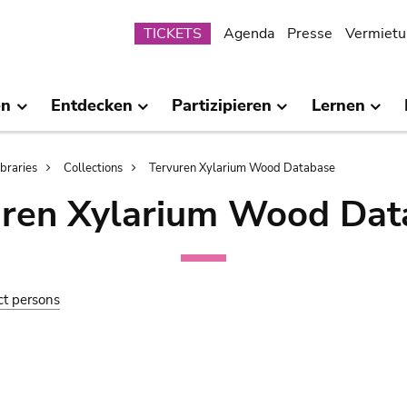
Submenu
TICKETS
Agenda
Presse
Vermietu
en
Entdecken
Partizipieren
Lernen
ibraries
Collections
Tervuren Xylarium Wood Database
uren Xylarium Wood Dat
ct persons