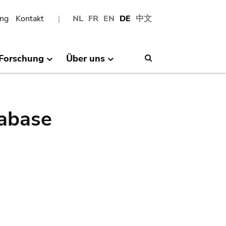
ng
Kontakt
NL
FR
EN
DE
中文
Forschung
Über uns
Search
abase