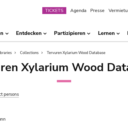
Submenu
TICKETS
Agenda
Presse
Vermietu
en
Entdecken
Partizipieren
Lernen
ibraries
Collections
Tervuren Xylarium Wood Database
uren Xylarium Wood Dat
ct persons
unn