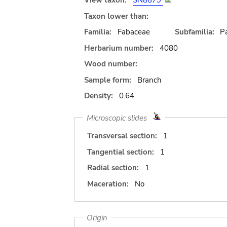
View taxon:
SN8879
Taxon lower than:
Familia:
Fabaceae
Subfamilia:
Pa
Herbarium number:
4080
Wood number:
Sample form:
Branch
Density:
0.64
Microscopic slides
Transversal section:
1
Tangential section:
1
Radial section:
1
Maceration:
No
Origin