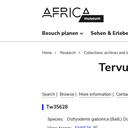
Skip
Skip
to
to
main
search
content
Besuch planen
Sehen & Erleb
Breadcrumb
Home
Research
Collections, archives and l
Terv
Search
|
Browse
|
More information
|
Conta
Tw35628
Species:
Ostryoderris gabonica
(Baill.) D