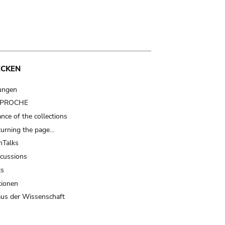
ECKEN
ungen
t PROCHE
nce of the collections
turning the page…
Talks
scussions
ts
tionen
us der Wissenschaft