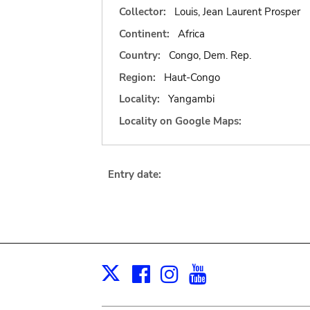
Collector:
Louis, Jean Laurent Prosper
Continent:
Africa
Country:
Congo, Dem. Rep.
Region:
Haut-Congo
Locality:
Yangambi
Locality on Google Maps:
Entry date:
Facebook
Instagram
Youtube
Print
X