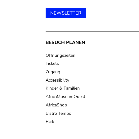
NEWSLETTER
Main
BESUCH PLANEN
navigation
Öffnungszeiten
Tickets
Zugang
Accessibility
Kinder & Familien
AfricaMuseumQuest
AfricaShop
Bistro Tembo
Park