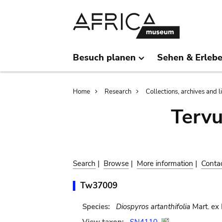
Skip
Skip
to
to
main
search
content
Besuch planen
Sehen & Erleb
Breadcrumb
Home
Research
Collections, archives and l
Terv
Search
|
Browse
|
More information
|
Conta
Tw37009
Species:
Diospyros artanthifolia
Mart. ex 