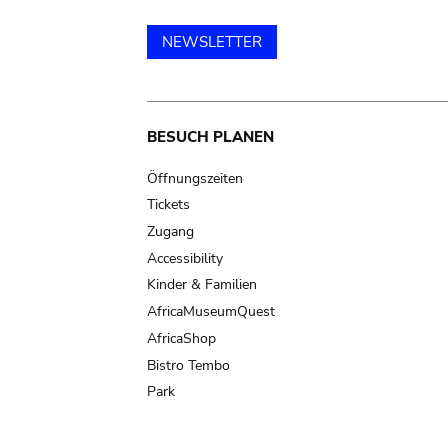
NEWSLETTER
Main
BESUCH PLANEN
navigation
Öffnungszeiten
Tickets
Zugang
Accessibility
Kinder & Familien
AfricaMuseumQuest
AfricaShop
Bistro Tembo
Park