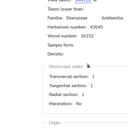
View taxon:
SN4110
Taxon lower than:
Familia:
Ebenaceae
Subfamilia:
Herbarium number:
43645
Wood number:
26152
Sample form:
Density:
Microscopic slides
Transversal section:
1
Tangential section:
1
Radial section:
1
Maceration:
No
Origin