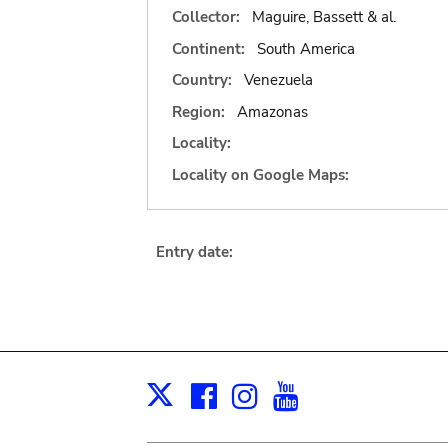
Collector:
Maguire, Bassett & al.
Continent:
South America
Country:
Venezuela
Region:
Amazonas
Locality:
Locality on Google Maps:
Entry date:
Facebook
Instagram
Youtube
Print
X