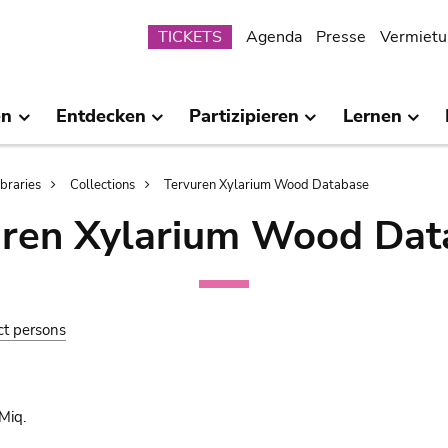
Submenu
TICKETS
Agenda
Presse
Vermietu
en
Entdecken
Partizipieren
Lernen
ibraries
Collections
Tervuren Xylarium Wood Database
uren Xylarium Wood Dat
ct persons
Miq.