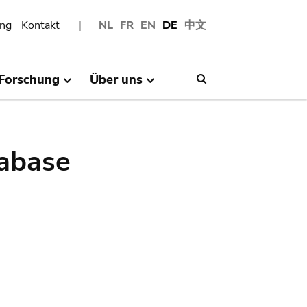
ng
Kontakt
NL
FR
EN
DE
中文
Forschung
Über uns
Search
abase