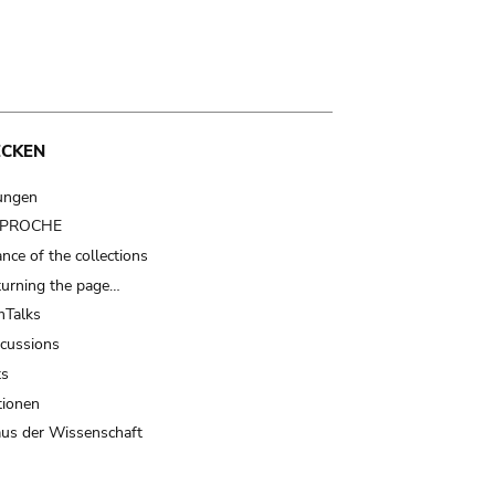
ECKEN
ungen
t PROCHE
nce of the collections
turning the page…
Talks
scussions
ts
tionen
us der Wissenschaft