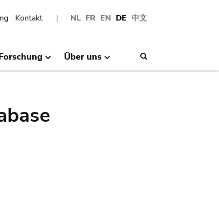
ng
Kontakt
NL
FR
EN
DE
中文
Forschung
Über uns
Search
abase