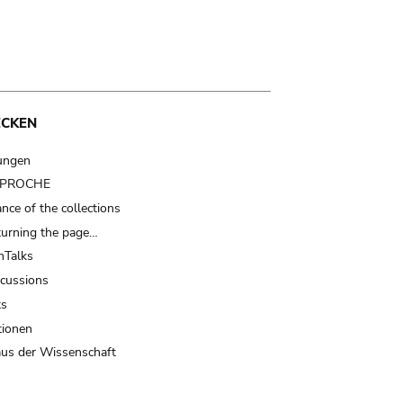
ECKEN
ungen
t PROCHE
nce of the collections
turning the page…
Talks
scussions
ts
tionen
us der Wissenschaft