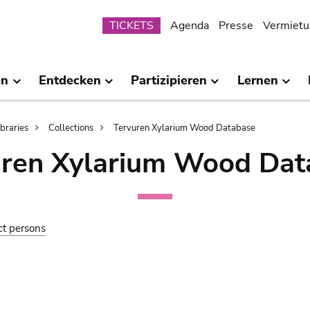
Submenu
TICKETS
Agenda
Presse
Vermietu
en
Entdecken
Partizipieren
Lernen
ibraries
Collections
Tervuren Xylarium Wood Database
uren Xylarium Wood Dat
ct persons