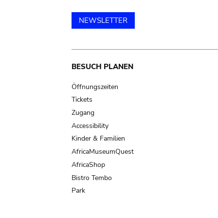
NEWSLETTER
Main
BESUCH PLANEN
navigation
Öffnungszeiten
Tickets
Zugang
Accessibility
Kinder & Familien
AfricaMuseumQuest
AfricaShop
Bistro Tembo
Park