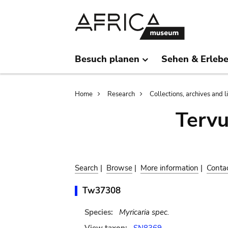
Skip
Skip
to
to
main
search
content
Besuch planen
Sehen & Erleb
Breadcrumb
Home
Research
Collections, archives and l
Terv
Search
|
Browse
|
More information
|
Conta
Tw37308
Species:
Myricaria spec.