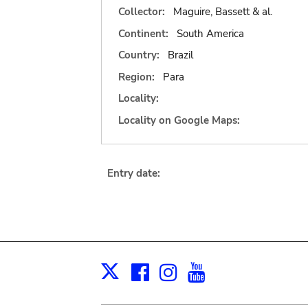
Collector:
Maguire, Bassett & al.
Continent:
South America
Country:
Brazil
Region:
Para
Locality:
Locality on Google Maps:
Entry date:
Facebook
Instagram
Youtube
Print
X