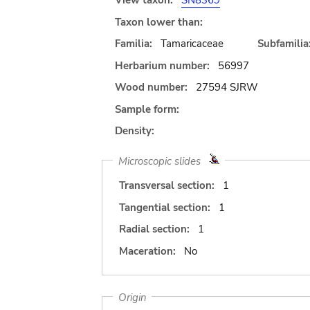
View taxon:
SN8369
Taxon lower than:
Familia:
Tamaricaceae
Subfamilia
Herbarium number:
56997
Wood number:
27594 SJRW
Sample form:
Density:
Microscopic slides
Transversal section:
1
Tangential section:
1
Radial section:
1
Maceration:
No
Origin