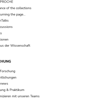
t PROCHE
nce of the collections
turning the page…
Talks
scussions
ts
tionen
us der Wissenschaft
CHUNG
 Forschung
ntlichungen
 news
ung & Praktikum
izieren mit unseren Teams