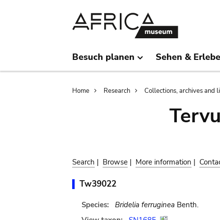
Skip
Skip
to
to
main
search
content
Besuch planen
Sehen & Erleb
Breadcrumb
Home
Research
Collections, archives and l
Terv
Search
|
Browse
|
More information
|
Conta
Tw39022
Species:
Bridelia ferruginea
Benth.