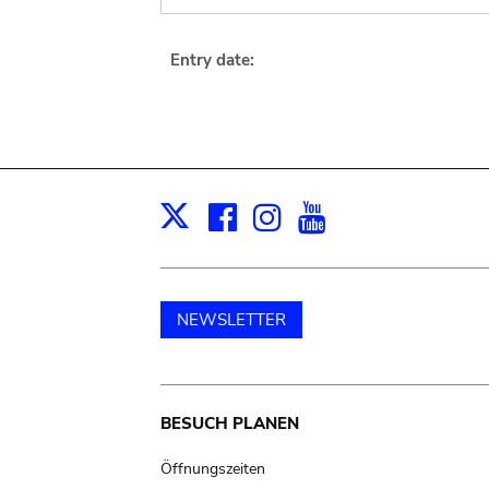
Entry date:
Facebook
Instagram
Youtube
Print
X
NEWSLETTER
Main
BESUCH PLANEN
navigation
Öffnungszeiten