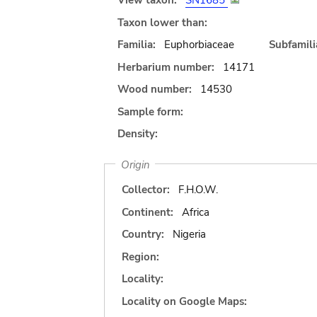
View taxon:
SN1685
Taxon lower than:
Familia:
Euphorbiaceae
Subfamili
Herbarium number:
14171
Wood number:
14530
Sample form:
Density:
Origin
Collector:
F.H.O.W.
Continent:
Africa
Country:
Nigeria
Region:
Locality:
Locality on Google Maps: