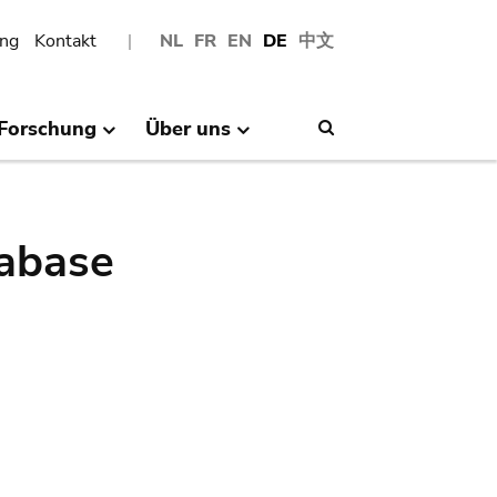
ng
Kontakt
NL
FR
EN
DE
中文
Forschung
Über uns
Search
abase