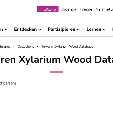
Submenu
TICKETS
Agenda
Presse
Vermietu
en
Entdecken
Partizipieren
Lernen
ibraries
Collections
Tervuren Xylarium Wood Database
uren Xylarium Wood Dat
ct persons