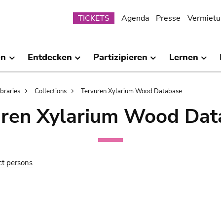
Submenu
TICKETS
Agenda
Presse
Vermietu
en
Entdecken
Partizipieren
Lernen
ibraries
Collections
Tervuren Xylarium Wood Database
uren Xylarium Wood Dat
ct persons