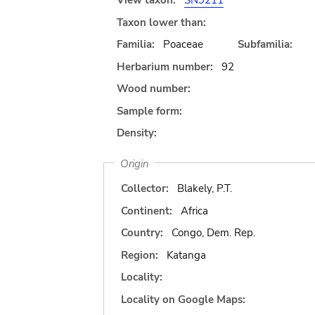
View taxon:
SN9211
Taxon lower than:
Familia:
Poaceae
Subfamilia:
Herbarium number:
92
Wood number:
Sample form:
Density:
Origin
Collector:
Blakely, P.T.
Continent:
Africa
Country:
Congo, Dem. Rep.
Region:
Katanga
Locality:
Locality on Google Maps: