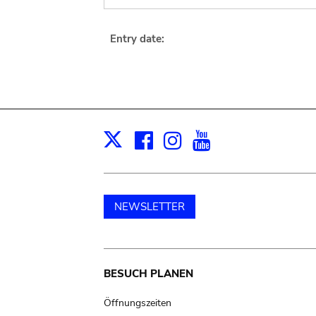
Entry date:
Facebook
Instagram
Youtube
Print
X
NEWSLETTER
Main
BESUCH PLANEN
navigation
Öffnungszeiten