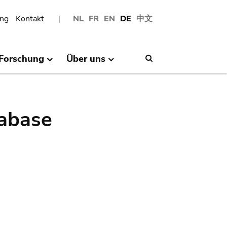
ng
Kontakt
NL
FR
EN
DE
中文
Forschung
Über uns
Search
abase