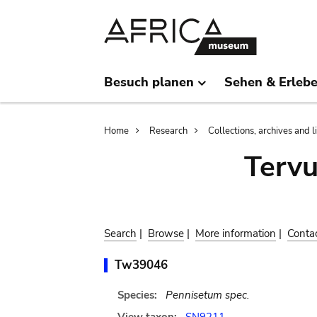
Skip
Skip
to
to
main
search
content
Besuch planen
Sehen & Erleb
Breadcrumb
Home
Research
Collections, archives and l
Terv
Search
|
Browse
|
More information
|
Conta
Tw39046
Species:
Pennisetum spec.