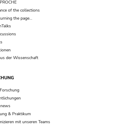
t PROCHE
nce of the collections
turning the page…
Talks
scussions
ts
tionen
us der Wissenschaft
CHUNG
 Forschung
ntlichungen
 news
ung & Praktikum
izieren mit unseren Teams