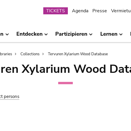
Submenu
TICKETS
Agenda
Presse
Vermietu
en
Entdecken
Partizipieren
Lernen
ibraries
Collections
Tervuren Xylarium Wood Database
uren Xylarium Wood Dat
ct persons