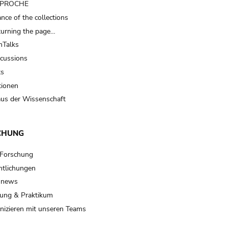
t PROCHE
nce of the collections
turning the page…
Talks
scussions
ts
tionen
us der Wissenschaft
CHUNG
 Forschung
ntlichungen
 news
ung & Praktikum
izieren mit unseren Teams