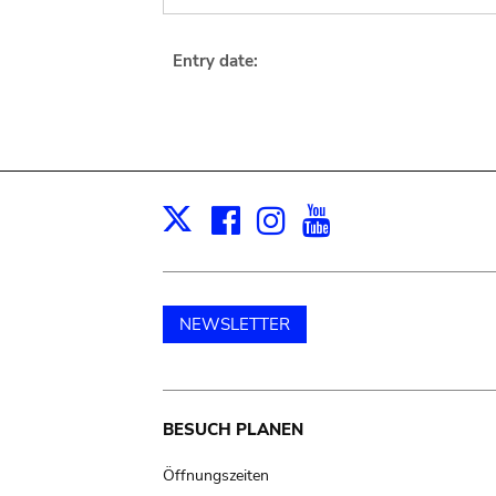
Entry date:
Facebook
Instagram
Youtube
Print
X
NEWSLETTER
Main
BESUCH PLANEN
navigation
Öffnungszeiten