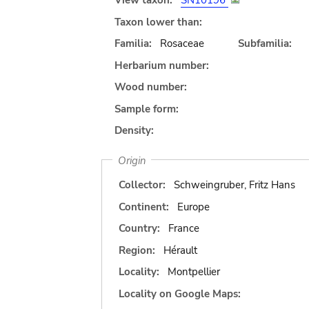
View taxon:
SN10196
Taxon lower than:
Familia:
Rosaceae
Subfamilia:
Herbarium number:
Wood number:
Sample form:
Density:
Origin
Collector:
Schweingruber, Fritz Hans
Continent:
Europe
Country:
France
Region:
Hérault
Locality:
Montpellier
Locality on Google Maps: