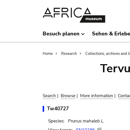
Skip
Skip
to
to
main
search
content
Besuch planen
Sehen & Erleb
Breadcrumb
Home
Research
Collections, archives and l
Terv
Search
|
Browse
|
More information
|
Conta
Tw40727
Species:
Prunus mahaleb
L.