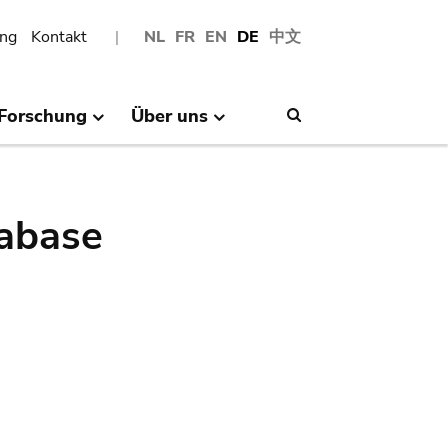
ng
Kontakt
NL
FR
EN
DE
中文
Forschung
Über uns
Search
abase