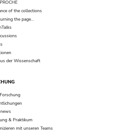
t PROCHE
nce of the collections
turning the page…
Talks
scussions
ts
tionen
us der Wissenschaft
CHUNG
 Forschung
ntlichungen
 news
ung & Praktikum
izieren mit unseren Teams