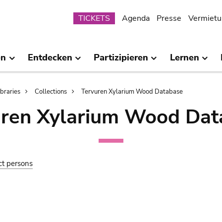
Submenu
TICKETS
Agenda
Presse
Vermietu
en
Entdecken
Partizipieren
Lernen
ibraries
Collections
Tervuren Xylarium Wood Database
uren Xylarium Wood Dat
ct persons