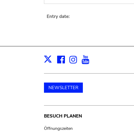
Entry date:
Facebook
Instagram
Youtube
Print
X
NEWSLETTER
Main
BESUCH PLANEN
navigation
Öffnungszeiten