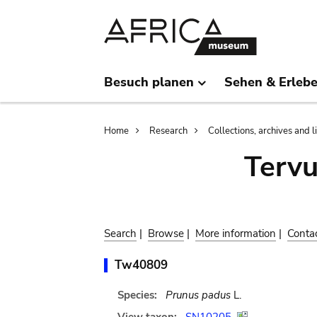
Skip
Skip
to
to
main
search
content
Besuch planen
Sehen & Erleb
Breadcrumb
Home
Research
Collections, archives and l
Terv
Search
|
Browse
|
More information
|
Conta
Tw40809
Species:
Prunus padus
L.