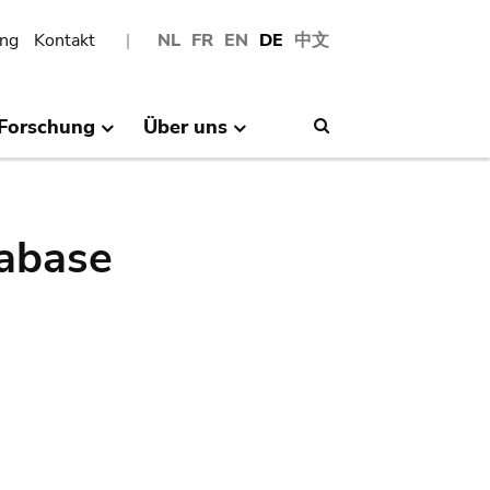
ng
Kontakt
NL
FR
EN
DE
中文
Forschung
Über uns
Search
abase