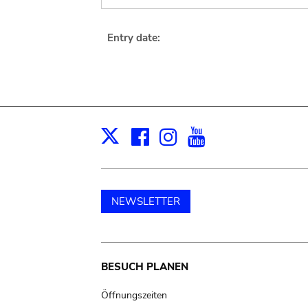
Entry date:
Facebook
Instagram
Youtube
Print
X
NEWSLETTER
Main
BESUCH PLANEN
navigation
Öffnungszeiten