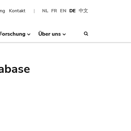
ng
Kontakt
NL
FR
EN
DE
中文
Forschung
Über uns
Search
abase