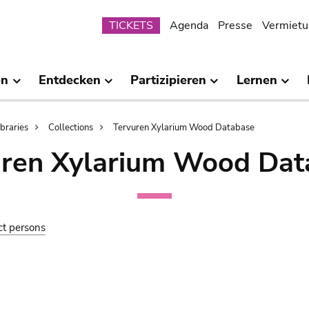
Submenu
TICKETS
Agenda
Presse
Vermietu
en
Entdecken
Partizipieren
Lernen
ibraries
Collections
Tervuren Xylarium Wood Database
uren Xylarium Wood Dat
ct persons