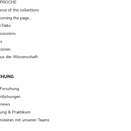
t PROCHE
nce of the collections
turning the page…
Talks
scussions
ts
tionen
us der Wissenschaft
CHUNG
 Forschung
ntlichungen
 news
ung & Praktikum
izieren mit unseren Teams