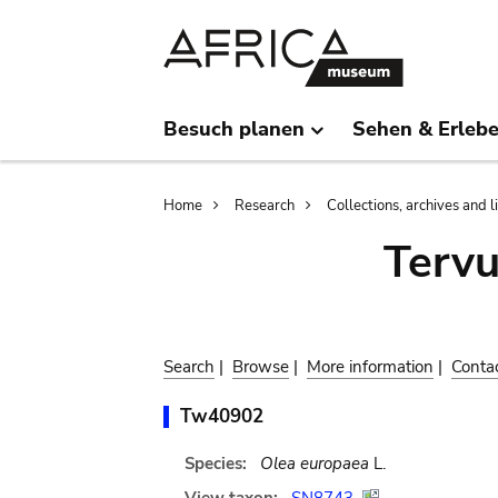
Skip
Skip
to
to
main
search
content
Besuch planen
Sehen & Erleb
Breadcrumb
Home
Research
Collections, archives and l
Terv
Search
|
Browse
|
More information
|
Conta
Tw40902
Species:
Olea europaea
L.