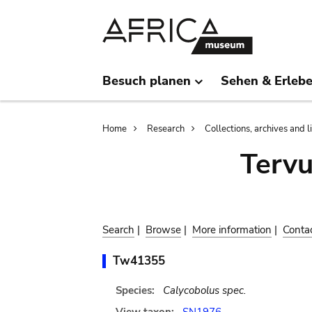
Skip
Skip
to
to
main
search
content
Besuch planen
Sehen & Erleb
Breadcrumb
Home
Research
Collections, archives and l
Terv
Search
|
Browse
|
More information
|
Conta
Tw41355
Species:
Calycobolus spec.