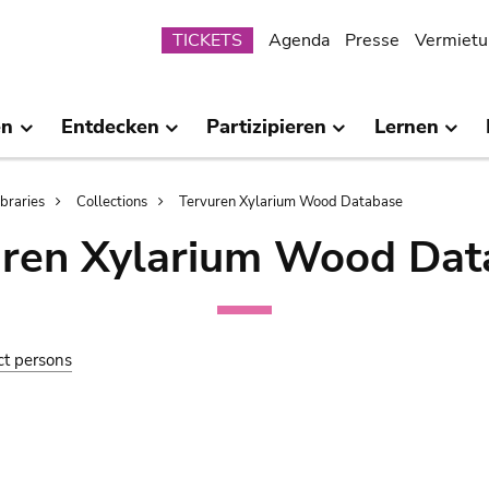
Submenu
TICKETS
Agenda
Presse
Vermietu
en
Entdecken
Partizipieren
Lernen
ibraries
Collections
Tervuren Xylarium Wood Database
uren Xylarium Wood Dat
ct persons