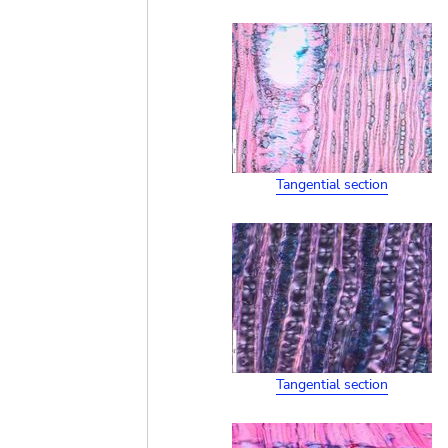
Tangential section
Tangential section