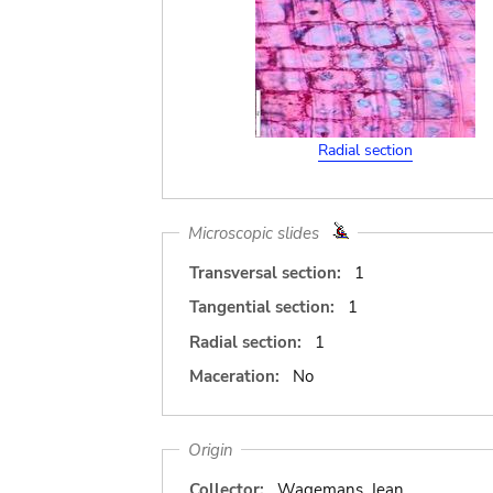
Radial section
Microscopic slides
Transversal section:
1
Tangential section:
1
Radial section:
1
Maceration:
No
Origin
Collector:
Wagemans, Jean