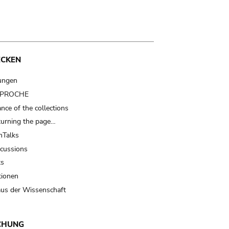
ECKEN
ungen
t PROCHE
nce of the collections
turning the page…
Talks
scussions
ts
tionen
us der Wissenschaft
CHUNG