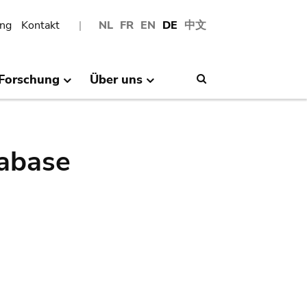
ng
Kontakt
NL
FR
EN
DE
中文
Forschung
Über uns
Search
abase