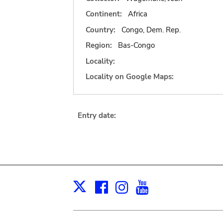
Continent:
Africa
Country:
Congo, Dem. Rep.
Region:
Bas-Congo
Locality:
Locality on Google Maps:
Entry date:
Facebook
Instagram
Youtube
Print
X