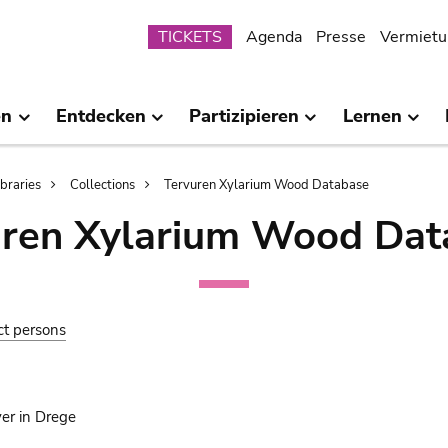
Submenu
TICKETS
Agenda
Presse
Vermietu
en
Entdecken
Partizipieren
Lernen
ibraries
Collections
Tervuren Xylarium Wood Database
uren Xylarium Wood Dat
ct persons
yer in Drege