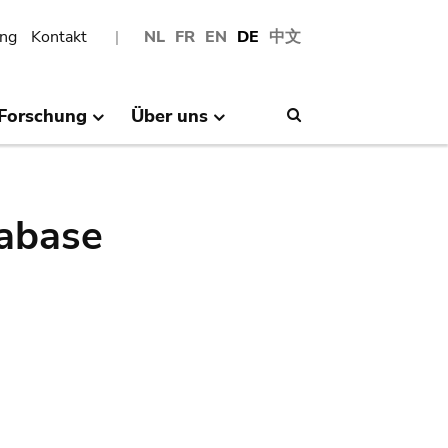
ng
Kontakt
NL
FR
EN
DE
中文
Forschung
Über uns
Search
abase