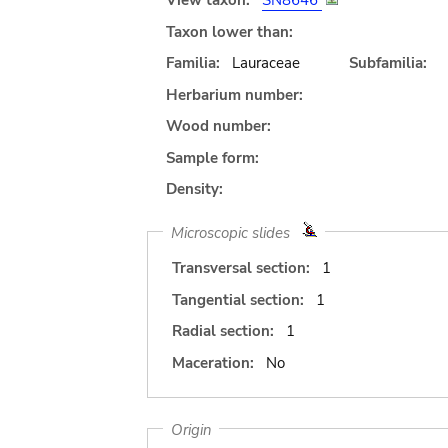
View taxon:
SN8646
Taxon lower than:
Familia:
Lauraceae
Subfamilia:
Herbarium number:
Wood number:
Sample form:
Density:
Microscopic slides
Transversal section:
1
Tangential section:
1
Radial section:
1
Maceration:
No
Origin