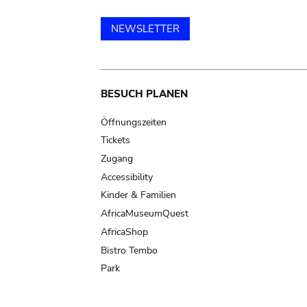
NEWSLETTER
Main
BESUCH PLANEN
navigation
Öffnungszeiten
Tickets
Zugang
Accessibility
Kinder & Familien
AfricaMuseumQuest
AfricaShop
Bistro Tembo
Park