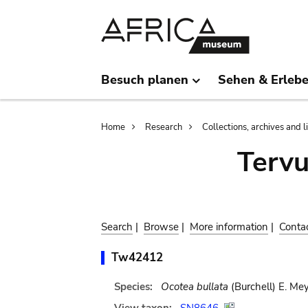
Skip
Skip
to
to
main
search
content
Besuch planen
Sehen & Erleb
Breadcrumb
Home
Research
Collections, archives and l
Terv
Search
|
Browse
|
More information
|
Conta
Tw42412
Species:
Ocotea bullata
(Burchell) E. Me