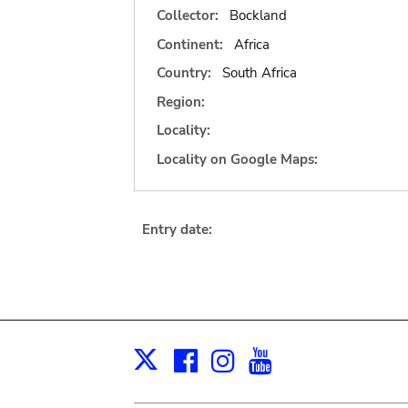
Collector:
Bockland
Continent:
Africa
Country:
South Africa
Region:
Locality:
Locality on Google Maps:
Entry date:
Facebook
Instagram
Youtube
Print
X