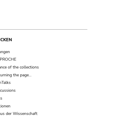
ECKEN
ungen
t PROCHE
nce of the collections
turning the page…
Talks
scussions
ts
tionen
us der Wissenschaft