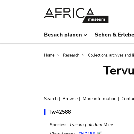
Skip
Skip
to
to
main
search
content
Besuch planen
Sehen & Erleb
Breadcrumb
Home
Research
Collections, archives and l
Terv
Search
|
Browse
|
More information
|
Conta
Tw42588
Species:
Lycium pallidum
Miers