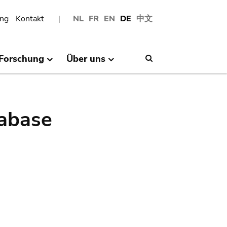
ng
Kontakt
NL
FR
EN
DE
中文
Forschung
Über uns
Search
abase