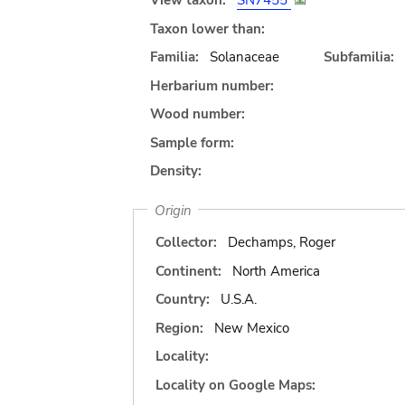
View taxon:
SN7455
Taxon lower than:
Familia:
Solanaceae
Subfamilia:
Herbarium number:
Wood number:
Sample form:
Density:
Origin
Collector:
Dechamps, Roger
Continent:
North America
Country:
U.S.A.
Region:
New Mexico
Locality:
Locality on Google Maps: