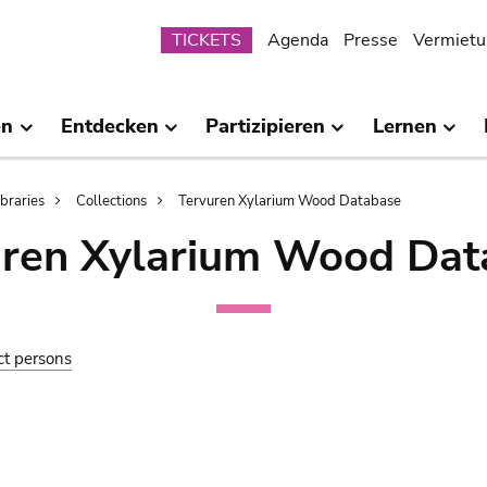
Submenu
TICKETS
Agenda
Presse
Vermietu
en
Entdecken
Partizipieren
Lernen
ibraries
Collections
Tervuren Xylarium Wood Database
uren Xylarium Wood Dat
ct persons