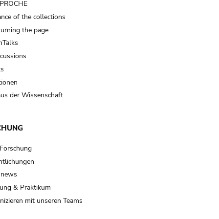
t PROCHE
nce of the collections
turning the page…
Talks
scussions
ts
tionen
us der Wissenschaft
CHUNG
 Forschung
ntlichungen
 news
ung & Praktikum
izieren mit unseren Teams