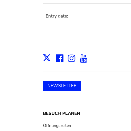
Entry date:
Facebook
Instagram
Youtube
Print
X
NEWSLETTER
Main
BESUCH PLANEN
navigation
Öffnungszeiten