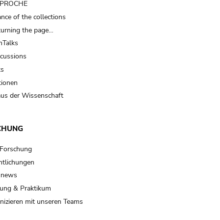
t PROCHE
nce of the collections
turning the page…
Talks
scussions
ts
tionen
us der Wissenschaft
CHUNG
 Forschung
ntlichungen
 news
ung & Praktikum
izieren mit unseren Teams