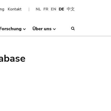
ng
Kontakt
NL
FR
EN
DE
中文
Forschung
Über uns
Search
abase