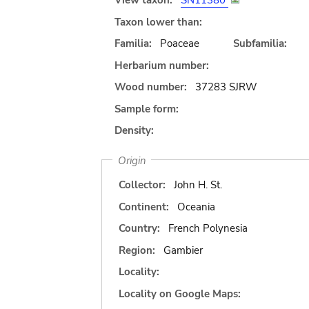
View taxon:
SN11380
Taxon lower than:
Familia:
Poaceae
Subfamilia:
Herbarium number:
Wood number:
37283 SJRW
Sample form:
Density:
Origin
Collector:
John H. St.
Continent:
Oceania
Country:
French Polynesia
Region:
Gambier
Locality:
Locality on Google Maps: