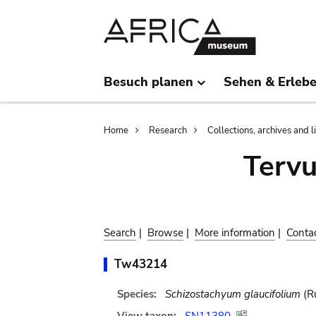
Skip
Skip
to
to
main
search
content
Besuch planen
Sehen & Erleb
Breadcrumb
Home
Research
Collections, archives and l
Terv
Search
|
Browse
|
More information
|
Conta
Tw43214
Species:
Schizostachyum glaucifolium
(Ru