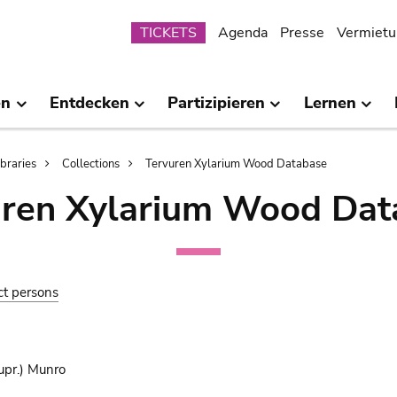
Submenu
TICKETS
Agenda
Presse
Vermietu
en
Entdecken
Partizipieren
Lernen
ibraries
Collections
Tervuren Xylarium Wood Database
uren Xylarium Wood Dat
ct persons
pr.) Munro