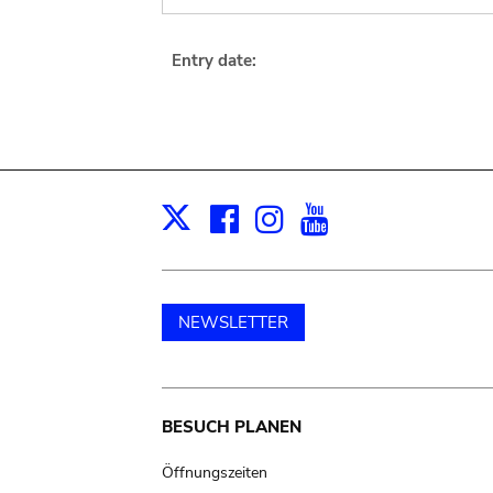
Entry date:
Facebook
Instagram
Youtube
Print
X
NEWSLETTER
Main
BESUCH PLANEN
navigation
Öffnungszeiten