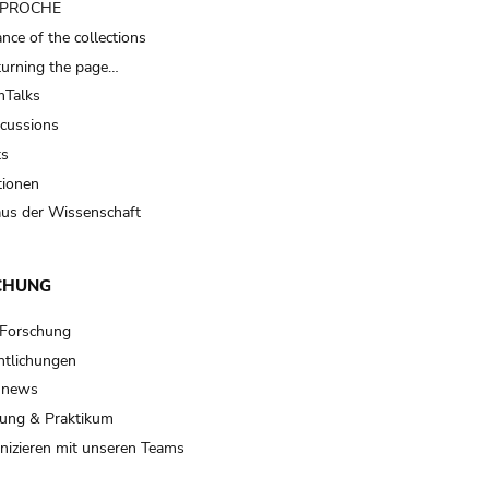
t PROCHE
nce of the collections
turning the page…
Talks
scussions
ts
tionen
us der Wissenschaft
CHUNG
 Forschung
ntlichungen
 news
ung & Praktikum
izieren mit unseren Teams