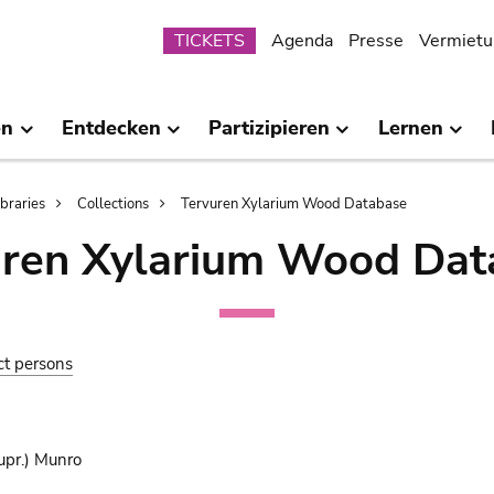
Submenu
TICKETS
Agenda
Presse
Vermietu
en
Entdecken
Partizipieren
Lernen
ibraries
Collections
Tervuren Xylarium Wood Database
uren Xylarium Wood Dat
ct persons
pr.) Munro