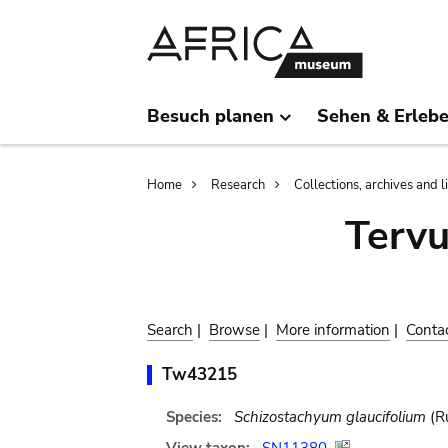
Skip
Skip
to
to
main
search
content
Besuch planen
Sehen & Erleb
Breadcrumb
Home
Research
Collections, archives and l
Terv
Search
|
Browse
|
More information
|
Conta
Tw43215
Species:
Schizostachyum glaucifolium
(Ru