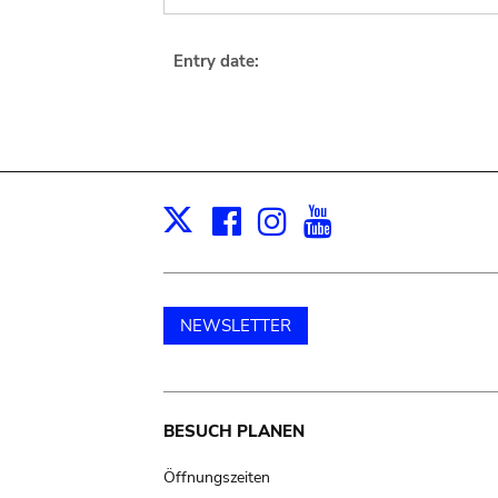
Entry date:
Facebook
Instagram
Youtube
Print
X
NEWSLETTER
Main
BESUCH PLANEN
navigation
Öffnungszeiten