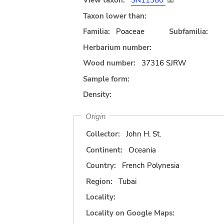
View taxon:
SN11380
Taxon lower than:
Familia:
Poaceae
Subfamilia:
Herbarium number:
Wood number:
37316 SJRW
Sample form:
Density:
Origin
Collector:
John H. St.
Continent:
Oceania
Country:
French Polynesia
Region:
Tubai
Locality:
Locality on Google Maps: