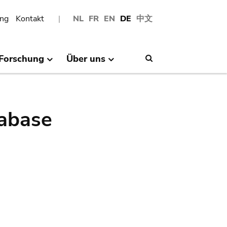
ng
Kontakt
NL
FR
EN
DE
中文
Forschung
Über uns
Search
abase