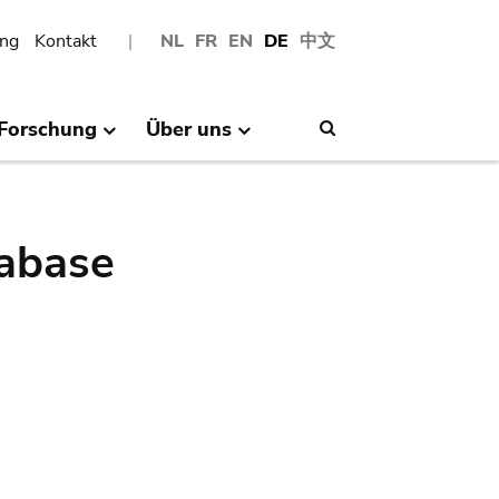
ng
Kontakt
NL
FR
EN
DE
中文
Forschung
Über uns
Search
abase