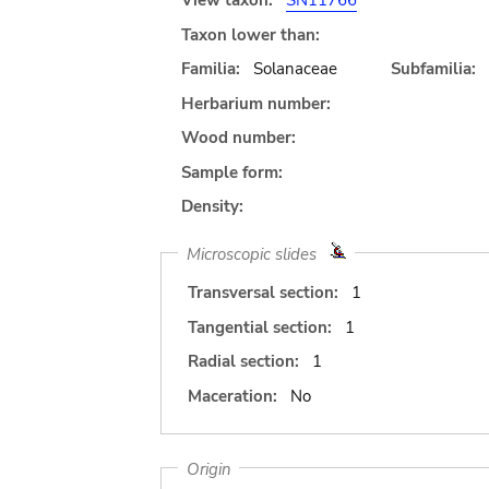
View taxon:
SN11766
Taxon lower than:
Familia:
Solanaceae
Subfamilia:
Herbarium number:
Wood number:
Sample form:
Density:
Microscopic slides
Transversal section:
1
Tangential section:
1
Radial section:
1
Maceration:
No
Origin