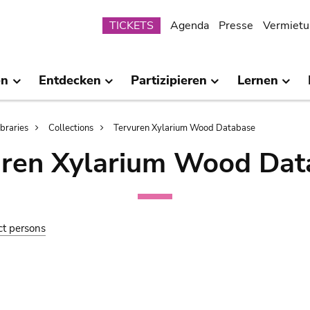
Submenu
TICKETS
Agenda
Presse
Vermietu
en
Entdecken
Partizipieren
Lernen
ibraries
Collections
Tervuren Xylarium Wood Database
uren Xylarium Wood Dat
ct persons