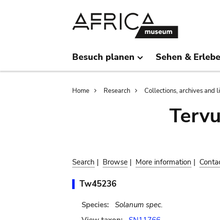
Skip
Skip
to
to
main
search
content
Besuch planen
Sehen & Erleb
Breadcrumb
Home
Research
Collections, archives and l
Terv
Search
|
Browse
|
More information
|
Conta
Tw45236
Species:
Solanum spec.