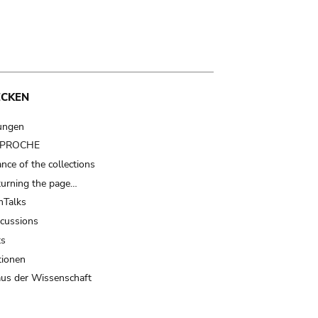
ECKEN
ungen
t PROCHE
nce of the collections
turning the page…
Talks
scussions
ts
tionen
us der Wissenschaft