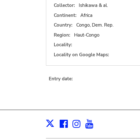
Collector:
Ishikawa & al.
Continent:
Africa
Country:
Congo, Dem. Rep.
Region:
Haut-Congo
Locality:
Locality on Google Maps:
Entry date:
Facebook
Instagram
Youtube
Print
X