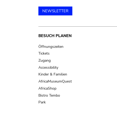
NEWSLETTER
Main
BESUCH PLANEN
navigation
Öffnungszeiten
Tickets
Zugang
Accessibility
Kinder & Familien
AfricaMuseumQuest
AfricaShop
Bistro Tembo
Park