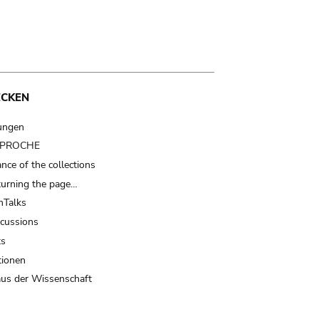
ECKEN
ungen
t PROCHE
nce of the collections
turning the page…
Talks
scussions
ts
tionen
us der Wissenschaft