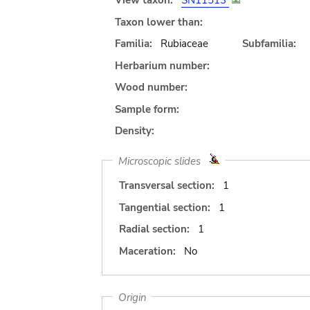
View taxon:
SN11513
Taxon lower than:
Familia:
Rubiaceae
Subfamilia:
Herbarium number:
Wood number:
Sample form:
Density:
Microscopic slides
Transversal section:
1
Tangential section:
1
Radial section:
1
Maceration:
No
Origin