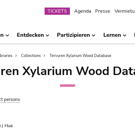
Submenu
TICKETS
Agenda
Presse
Vermietu
en
Entdecken
Partizipieren
Lernen
ibraries
Collections
Tervuren Xylarium Wood Database
uren Xylarium Wood Dat
ct persons
.) Hua