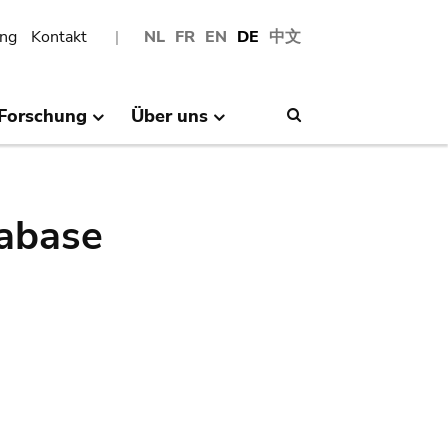
ng
Kontakt
NL
FR
EN
DE
中文
Forschung
Über uns
Search
abase