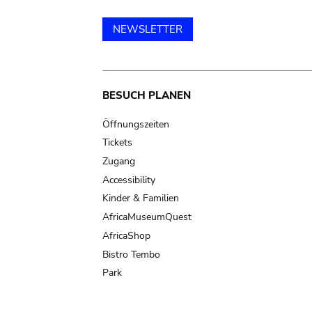
NEWSLETTER
Main
BESUCH PLANEN
navigation
Öffnungszeiten
Tickets
Zugang
Accessibility
Kinder & Familien
AfricaMuseumQuest
AfricaShop
Bistro Tembo
Park