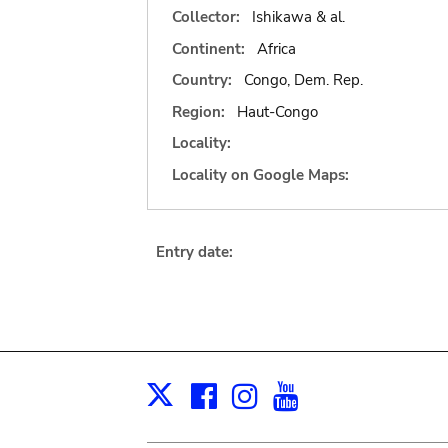
Collector:
Ishikawa & al.
Continent:
Africa
Country:
Congo, Dem. Rep.
Region:
Haut-Congo
Locality:
Locality on Google Maps:
Entry date:
Facebook
Instagram
Youtube
Print
X