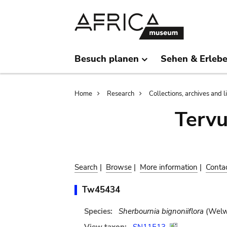
Skip
Skip
to
to
main
search
content
Besuch planen
Sehen & Erleb
Breadcrumb
Home
Research
Collections, archives and l
Terv
Search
|
Browse
|
More information
|
Conta
Tw45434
Species:
Sherbournia bignoniiflora
(Welw