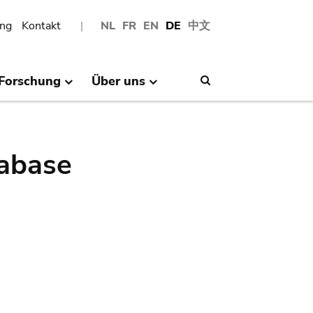
ng
Kontakt
NL
FR
EN
DE
中文
Forschung
Über uns
Search
abase