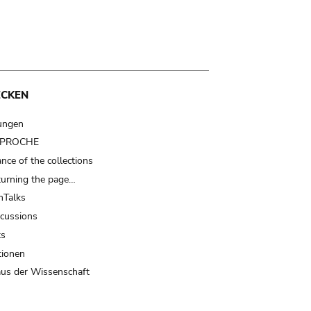
ECKEN
ungen
t PROCHE
nce of the collections
turning the page…
Talks
scussions
ts
tionen
us der Wissenschaft