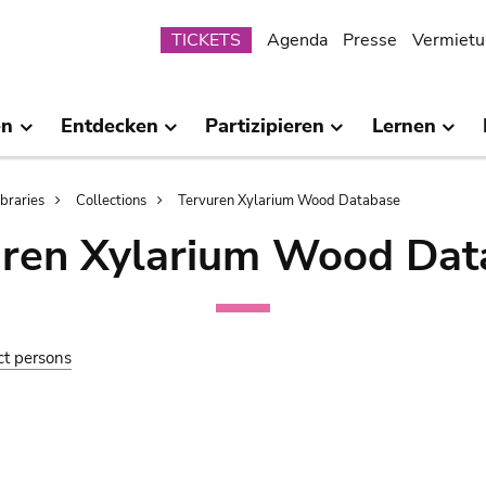
Submenu
TICKETS
Agenda
Presse
Vermietu
en
Entdecken
Partizipieren
Lernen
ibraries
Collections
Tervuren Xylarium Wood Database
uren Xylarium Wood Dat
ct persons