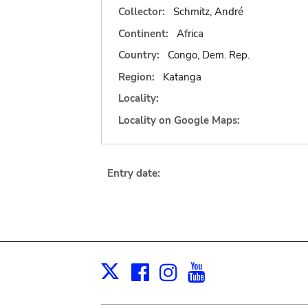
Collector:
Schmitz, André
Continent:
Africa
Country:
Congo, Dem. Rep.
Region:
Katanga
Locality:
Locality on Google Maps:
Entry date:
Facebook
Instagram
Youtube
Print
X