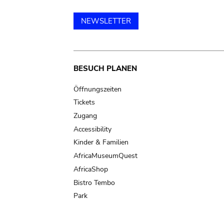
NEWSLETTER
Main
BESUCH PLANEN
navigation
Öffnungszeiten
Tickets
Zugang
Accessibility
Kinder & Familien
AfricaMuseumQuest
AfricaShop
Bistro Tembo
Park