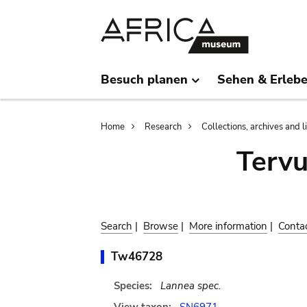
Skip
Skip
to
to
main
search
content
Besuch planen
Sehen & Erleb
Breadcrumb
Home
Research
Collections, archives and l
Terv
Search
|
Browse
|
More information
|
Conta
Tw46728
Species:
Lannea spec.