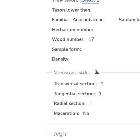
View taxon:
SN6971
Taxon lower than:
Familia:
Anacardiaceae
Subfamili
Herbarium number:
Wood number:
17
Sample form:
Density:
Microscopic slides
Transversal section:
1
Tangential section:
1
Radial section:
1
Maceration:
No
Origin