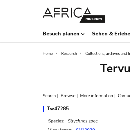
Skip
Skip
to
to
main
search
content
Besuch planen
Sehen & Erleb
Breadcrumb
Home
Research
Collections, archives and l
Terv
Search
|
Browse
|
More information
|
Conta
Tw47285
Species:
Strychnos spec.