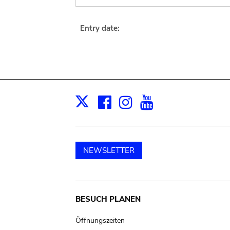
Entry date:
Facebook
Instagram
Youtube
Print
X
NEWSLETTER
Main
BESUCH PLANEN
navigation
Öffnungszeiten