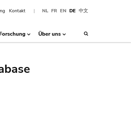
ng
Kontakt
NL
FR
EN
DE
中文
Forschung
Über uns
Search
abase