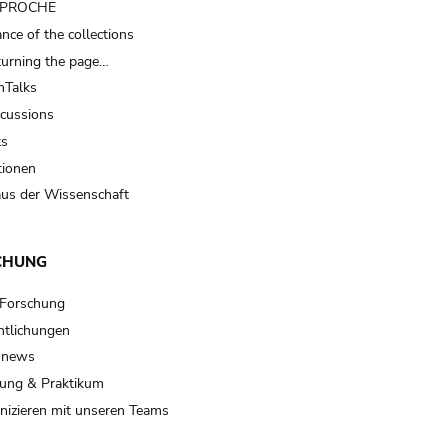
t PROCHE
nce of the collections
turning the page…
Talks
scussions
ts
tionen
us der Wissenschaft
CHUNG
 Forschung
ntlichungen
 news
ung & Praktikum
izieren mit unseren Teams