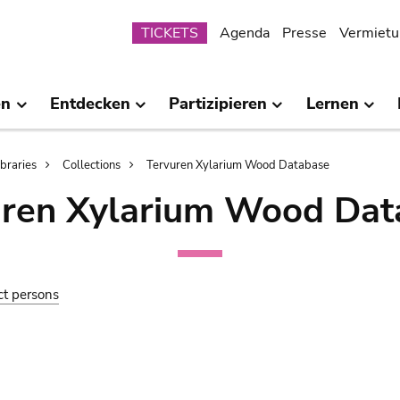
Submenu
TICKETS
Agenda
Presse
Vermietu
en
Entdecken
Partizipieren
Lernen
ibraries
Collections
Tervuren Xylarium Wood Database
uren Xylarium Wood Dat
ct persons