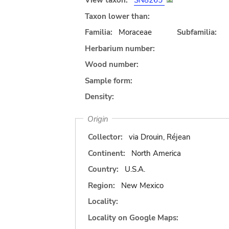
View taxon:
SN8265
Taxon lower than:
Familia:
Moraceae
Subfamilia:
Herbarium number:
Wood number:
Sample form:
Density:
Origin
Collector:
via Drouin, Réjean
Continent:
North America
Country:
U.S.A.
Region:
New Mexico
Locality:
Locality on Google Maps: