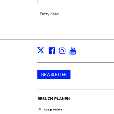
Entry date:
Facebook
Instagram
Youtube
Print
X
NEWSLETTER
Main
BESUCH PLANEN
navigation
Öffnungszeiten