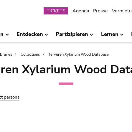
Submenu
TICKETS
Agenda
Presse
Vermietu
en
Entdecken
Partizipieren
Lernen
ibraries
Collections
Tervuren Xylarium Wood Database
uren Xylarium Wood Dat
ct persons