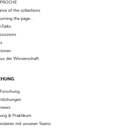
t PROCHE
nce of the collections
turning the page…
Talks
scussions
ts
tionen
us der Wissenschaft
CHUNG
 Forschung
ntlichungen
 news
ung & Praktikum
izieren mit unseren Teams