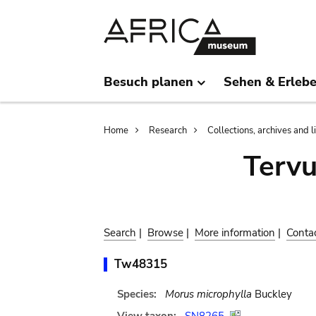
Skip
Skip
to
to
main
search
content
Besuch planen
Sehen & Erleb
Breadcrumb
Home
Research
Collections, archives and l
Terv
Search
|
Browse
|
More information
|
Conta
Tw48315
Species:
Morus microphylla
Buckley