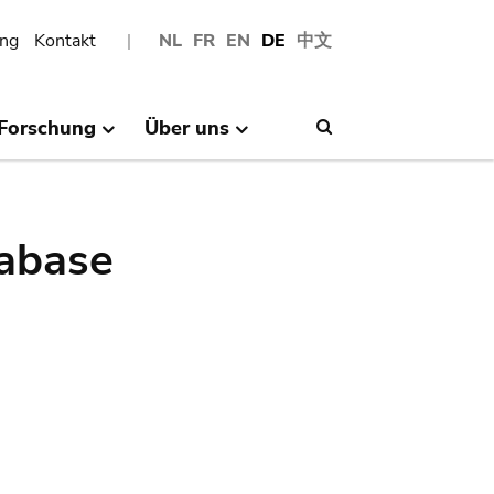
ng
Kontakt
NL
FR
EN
DE
中文
Forschung
Über uns
Search
abase