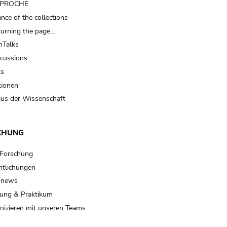
t PROCHE
nce of the collections
turning the page…
Talks
scussions
ts
tionen
us der Wissenschaft
CHUNG
 Forschung
ntlichungen
 news
ung & Praktikum
izieren mit unseren Teams