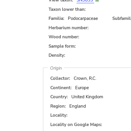
View taxon:
SN9833
Taxon lower than:
Familia:
Podocarpaceae
Subfamili
Herbarium number:
Wood number:
Sample form:
Density:
Origin
Collector:
Crown, R.C.
Continent:
Europe
Country:
United Kingdom
Region:
England
Locality:
Locality on Google Maps: