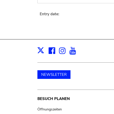
Entry date:
Facebook
Instagram
Youtube
Print
X
NEWSLETTER
Main
BESUCH PLANEN
navigation
Öffnungszeiten