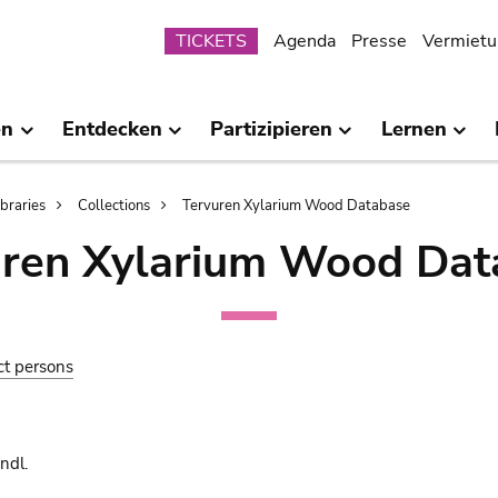
Submenu
TICKETS
Agenda
Presse
Vermietu
en
Entdecken
Partizipieren
Lernen
ibraries
Collections
Tervuren Xylarium Wood Database
uren Xylarium Wood Dat
ct persons
ndl.