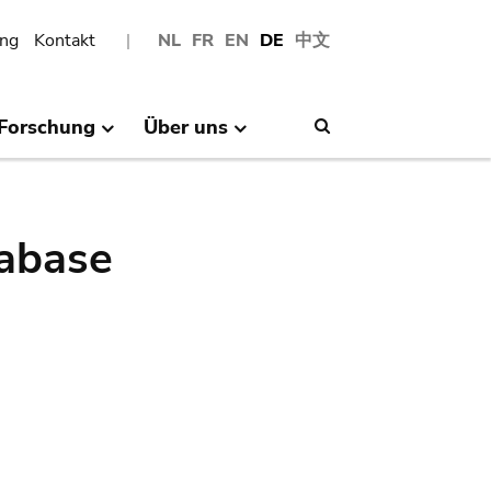
ng
Kontakt
NL
FR
EN
DE
中文
Forschung
Über uns
Search
abase