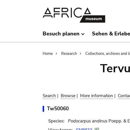
Skip
Skip
to
to
main
search
content
Besuch planen
Sehen & Erleb
Breadcrumb
Home
Research
Collections, archives and l
Terv
Search
|
Browse
|
More information
|
Conta
Tw50060
Species:
Podocarpus andinus
Poepp. & E