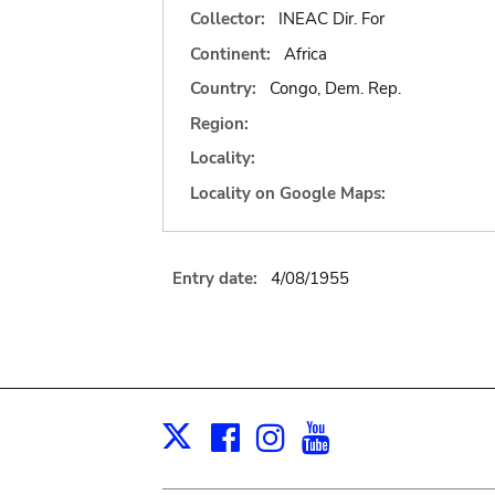
Collector:
INEAC Dir. For
Continent:
Africa
Country:
Congo, Dem. Rep.
Region:
Locality:
Locality on Google Maps:
Entry date:
4/08/1955
Facebook
Instagram
Youtube
Print
X