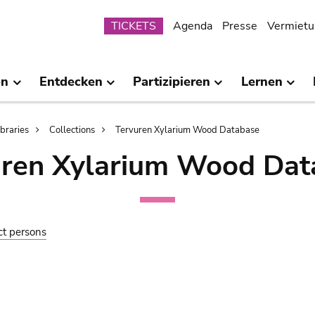
Submenu
TICKETS
Agenda
Presse
Vermietu
en
Entdecken
Partizipieren
Lernen
ibraries
Collections
Tervuren Xylarium Wood Database
uren Xylarium Wood Dat
ct persons