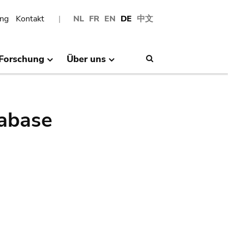
ng
Kontakt
NL
FR
EN
DE
中文
Forschung
Über uns
Search
abase