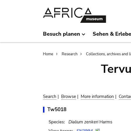
Skip
Skip
to
to
main
search
content
Besuch planen
Sehen & Erleb
Breadcrumb
Home
Research
Collections, archives and l
Terv
Search
|
Browse
|
More information
|
Conta
Tw5018
Species:
Dialium zenkeri
Harms