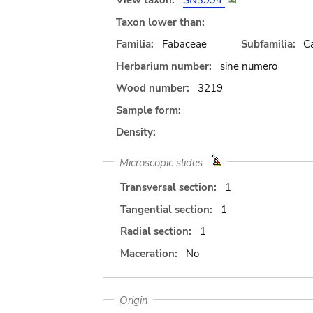
View taxon:
SN3994
Taxon lower than:
Familia:
Fabaceae
Subfamilia:
C
Herbarium number:
sine numero
Wood number:
3219
Sample form:
Density:
Microscopic slides
Transversal section:
1
Tangential section:
1
Radial section:
1
Maceration:
No
Origin