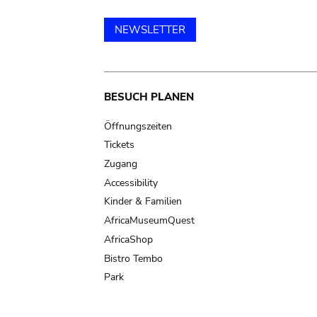
NEWSLETTER
Main
BESUCH PLANEN
navigation
Öffnungszeiten
Tickets
Zugang
Accessibility
Kinder & Familien
AfricaMuseumQuest
AfricaShop
Bistro Tembo
Park