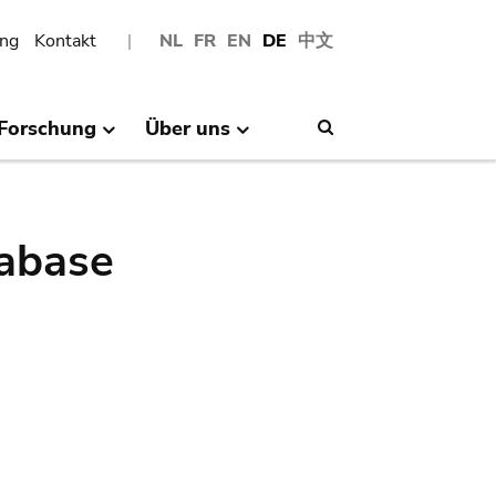
ng
Kontakt
NL
FR
EN
DE
中文
Forschung
Über uns
Search
abase