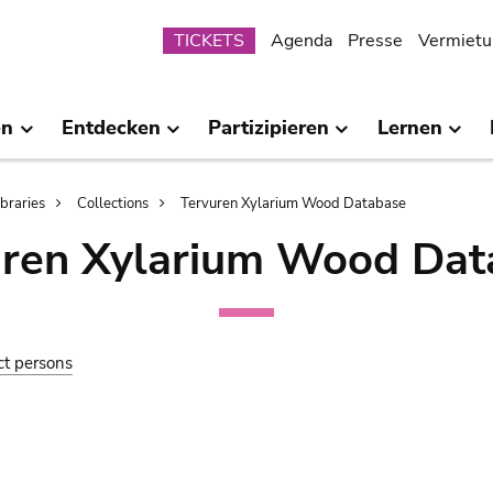
Submenu
TICKETS
Agenda
Presse
Vermietu
en
Entdecken
Partizipieren
Lernen
ibraries
Collections
Tervuren Xylarium Wood Database
uren Xylarium Wood Dat
ct persons