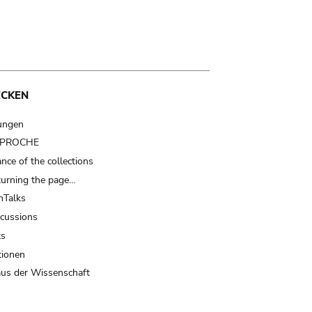
ECKEN
ungen
t PROCHE
nce of the collections
turning the page…
Talks
scussions
ts
tionen
us der Wissenschaft