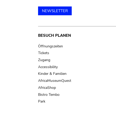
NEWSLETTER
Main
BESUCH PLANEN
navigation
Öffnungszeiten
Tickets
Zugang
Accessibility
Kinder & Familien
AfricaMuseumQuest
AfricaShop
Bistro Tembo
Park