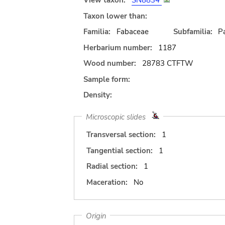
View taxon:
SN8834
Taxon lower than:
Familia:
Fabaceae
Subfamilia:
Pa
Herbarium number:
1187
Wood number:
28783 CTFTW
Sample form:
Density:
Microscopic slides
Transversal section:
1
Tangential section:
1
Radial section:
1
Maceration:
No
Origin