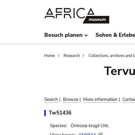
Skip
Skip
to
to
main
search
content
Besuch planen
Sehen & Erleb
Breadcrumb
Home
Research
Collections, archives and l
Terv
Search
|
Browse
|
More information
|
Conta
Tw51436
Species:
Ormosia krugii
Urb.