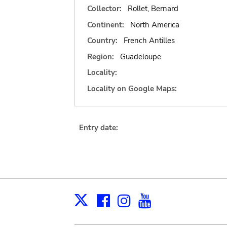
Collector:
Rollet, Bernard
Continent:
North America
Country:
French Antilles
Region:
Guadeloupe
Locality:
Locality on Google Maps:
Entry date:
Facebook
Instagram
Youtube
Print
X