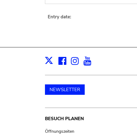
Entry date:
Facebook
Instagram
Youtube
Print
X
NEWSLETTER
Main
BESUCH PLANEN
navigation
Öffnungszeiten