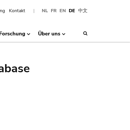
ng
Kontakt
NL
FR
EN
DE
中文
Forschung
Über uns
Search
abase