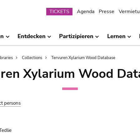
Submenu
TICKETS
Agenda
Presse
Vermietu
en
Entdecken
Partizipieren
Lernen
ibraries
Collections
Tervuren Xylarium Wood Database
uren Xylarium Wood Dat
ct persons
Tedlie