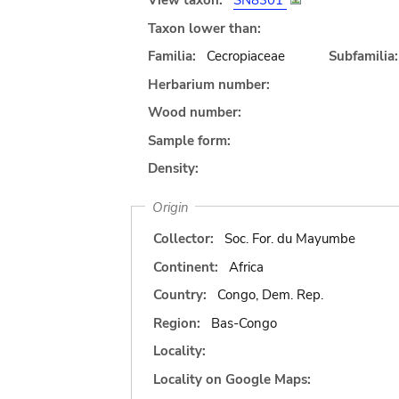
View taxon:
SN8301
Taxon lower than:
Familia:
Cecropiaceae
Subfamilia:
Herbarium number:
Wood number:
Sample form:
Density:
Origin
Collector:
Soc. For. du Mayumbe
Continent:
Africa
Country:
Congo, Dem. Rep.
Region:
Bas-Congo
Locality:
Locality on Google Maps: