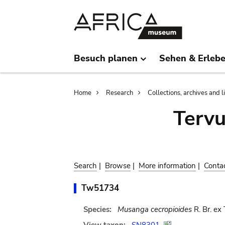
Skip
Skip
to
to
main
search
content
Besuch planen
Sehen & Erleb
Breadcrumb
Home
Research
Collections, archives and l
Terv
Search
|
Browse
|
More information
|
Conta
Tw51734
Species:
Musanga cecropioides
R. Br. ex 